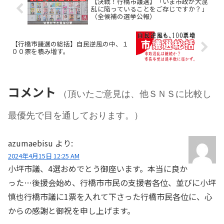
【決戦！行橋市議選】「いま市政が大混
乱に陥っていることをご存じですか？」
（全候補の選挙公報）
【行橋市議選の総括】自民逆風の中、１
００票を積み増す。
コメント
（頂いたご意見は、他ＳＮＳに比較し
最優先で目を通しております。）
azumaebisu
より:
2024年4月15日 12:25 AM
小坪市議、4選おめでとう御座います。本当に良か
った…後援会始め、行橋市市民の支援者各位、並びに小坪
慎也行橋市議に1票を入れて下さった行橋市民各位に、心
からの感謝と御祝を申し上げます。