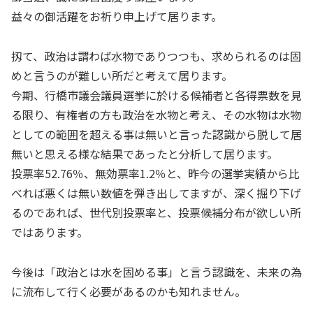
益々の御活躍をお祈り申上げて居ります。
扨て、政治は謂わば水物でありつつも、求められるのは固
めと言うのが難しい所だと考えて居ります。
今期、行橋市議会議員選挙に於ける候補者と各得票数を見
る限り、有権者の方も政治を水物と考え、その水物は水物
としての範囲を超える事は無いと言った認識から脱して居
無いと思える様な結果であったと分析して居ります。
投票率52.76％、無効票率1.2％と、昨今の選挙実績から比
べれば悪くは無い数値を弾き出してますが、深く掘り下げ
るのであれば、世代別投票率と、投票候補分布が欲しい所
ではあります。
今後は「政治とは水を固める事」と言う認識を、未来の為
に流布して行く必要があるのかも知れません。