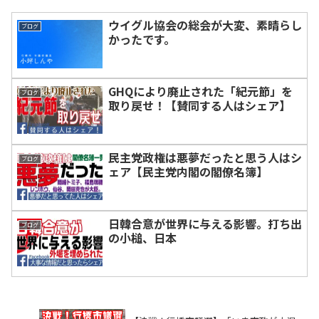
ウイグル協会の総会が大変、素晴らし
ブログ
かったです。
GHQにより廃止された「紀元節」を
ブログ
取り戻せ！【賛同する人はシェア】
民主党政権は悪夢だったと思う人はシ
ブログ
ェア【民主党内閣の閣僚名簿】
日韓合意が世界に与える影響。打ち出
ブログ
の小槌、日本