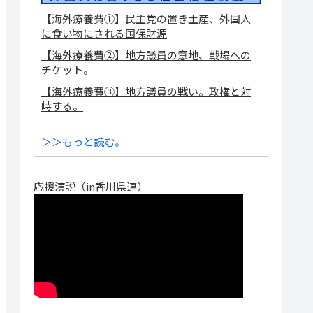
【海外療養費①】民主党の置き土産、外国人
に食い物にされる国保財源
【海外療養費②】地方議員の意地、戦場への
チケット。
【海外療養費③】地方議員の戦い。政権と対
峙する。
＞＞もっと読む。
応援演説（in香川県連）