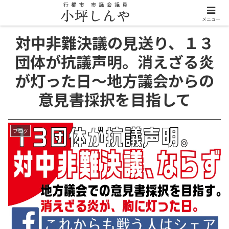
メニュー
対中非難決議の見送り、１３
団体が抗議声明。消えざる炎
が灯った日～地方議会からの
意見書採択を目指して
ブログ