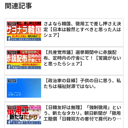
関連記事
さよなら韓国、徴用工で差し押さえ決
ブログ
定【日本は毅然とすべきと思った人は
シェア】
【共産党市議】選挙期間中に赤旗配
ブログ
布、定時内の庁舎にて！【常識がない
と思ったらシェア】
【政治家の目線】子供の日に思う、私
ブログ
たちは福祉財源ではない。
【日韓友好は無理】「強制徴用」とい
ブログ
う、新たなタカリ。朝日新聞が「徴用
工賠償「日韓双方の寄付で肩代わり」
との報道。