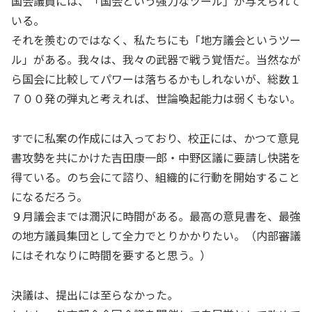
国会議員には、「国会という強力なツール」が与えられて
いる。
それを羨むのではなく、私たちにも「地方議会というツー
ル」がある。我々は、我々の武器で戦う覚悟だ。当然なが
ら国会に比較してパワーは落ちるかもしれないが、総数１
７００発の弾丸と考えれば、世論喚起能力は弱くもない。
すでに私案の作成には入っており、校正には、かつて意見
書攻勢を共にかけた吉田康一郎・中野区議に要請し快諾を
得ている。のち会にて諮り、組織的に行動を開始すること
になるだろう。
９月議会までは潤沢に時間がある。最高の意見書を、最強
の地方議員集団として全力でとりかかりたい。（内部審議
にはそれなりに時間を要すると思う。）
決議は、提出には至らなかった。