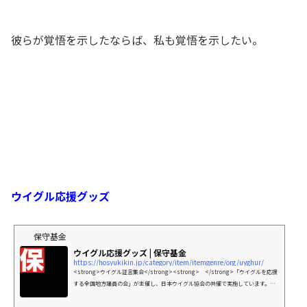
彼らが覚悟を示したならば、私も覚悟を示したい。
ウイグル応援グッズ
保守基金
ウイグル応援グッズ | 保守基金
https://hosyukikin.jp/category/item/itemgenre/org/uyghur/
<strong>ウイグル証言集会</strong><strong> </strong>「ウイグルを応援
する全国地方議員の会」が主催し、日本ウイグル協会の共催で実施しています。実
際に迫害にあっている方に登壇して頂き、地方議員が同席のもと被害実態を訴えて
きました。講師の旅費・遠方の場合は宿泊費など現実的に活動費がかかっていま