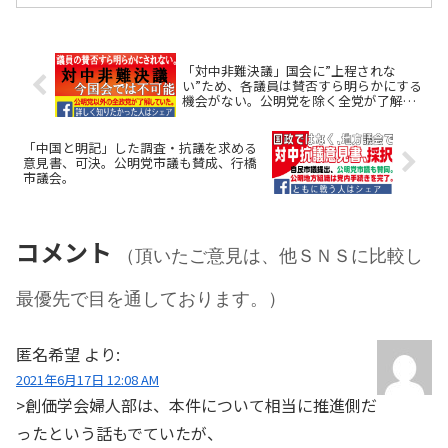
「対中非難決議」国会に”上程されな
い”ため、各議員は賛否すら明らかにする
機会がない。公明党を除く全党が了解し
ていた。【詳細が知りたかった人はシェ
ア】
「中国と明記」した調査・抗議を求める
意見書、可決。公明党市議も賛成、行橋
市議会。
コメント
（頂いたご意見は、他ＳＮＳに比較し
最優先で目を通しております。）
匿名希望
より:
2021年6月17日 12:08 AM
>創価学会婦人部は、本件について相当に推進側だ
ったという話もでていたが、