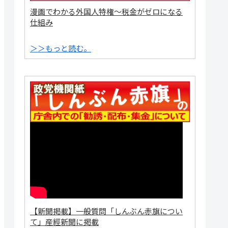
漫画でわかる外国人特権～税金がゼロになる
仕組み
＞＞もっと読む。
【新聞掲載】一般質問「しんぶん赤旗につい
て」産經新聞に掲載