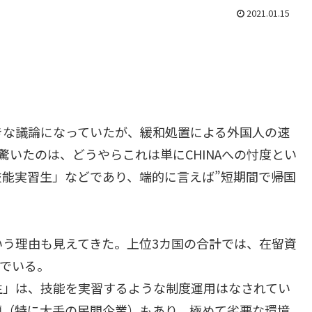
2021.01.15
きな議論になっていたが、緩和処置による外国人の速
驚いたのは、どうやらこれは単にCHINAへの忖度とい
能実習生」などであり、端的に言えば”短期間で帰国
う理由も見えてきた。上位3カ国の合計では、在留資
んでいる。
生」は、技能を実習するような制度運用はなされてい
題（特に大手の民間企業）もあり、極めて劣悪な環境