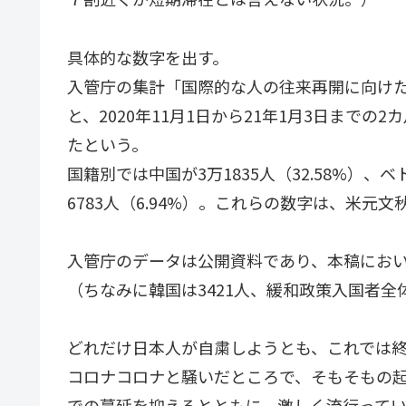
具体的な数字を出す。
入管庁の集計「国際的な人の往来再開に向け
と、2020年11月1日から21年1月3日までの
たという。
国籍別では中国が3万1835人（32.58%）、ベ
6783人（6.94%）。これらの数字は、米元
入管庁のデータは公開資料であり、本稿にお
（ちなみに韓国は3421人、緩和政策入国者全体
どれだけ日本人が自粛しようとも、これでは
コロナコロナと騒いだところで、そもそもの
での蔓延を抑えるとともに、激しく流行って