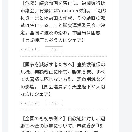
【危険】議会動画を禁止に、福岡県行橋
市議会。背景にはYoutuber対策。「切り
抜き・まとめ動画の作成、その動画の転
載は禁止する。」と議会運営委員会で決
定。全国に波及の恐れ。市当局は困惑
【言論弾圧と戦う人はシェア】
2026.07.16
ブログ
【国家を滅ぼす者たちへ】皇族数確保の
危機、典範改正に暗雲。野党５党、すべ
ての審議に応じない方針。定数削減など
の影響。【国会議員より天皇陛下が大切
な方はシェア】
2026.06.28
ブログ
【全国でも初事例？】日教組に対し、辺
野古基金の協賛について、市教委が”取