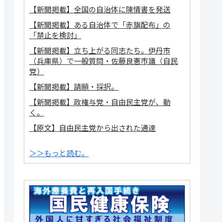
【新聞掲載】全国の自治体に陳情書を発送
【新聞掲載】ある自治体で「赤旗配布」の
「禁止を検討」
【新聞掲載】立ち上がる同志たち。伊丹市
（兵庫県）で一般質問・佐藤良憲市議（自民
党）
【新聞掲載】請願・採択。
【新聞掲載】政権与党・自由民主党が、動
く。
【原文】自由民主党から出された通達
＞＞もっと読む。