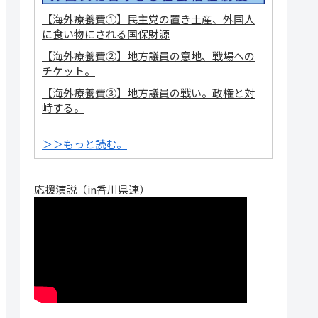
【海外療養費①】民主党の置き土産、外国人
に食い物にされる国保財源
【海外療養費②】地方議員の意地、戦場への
チケット。
【海外療養費③】地方議員の戦い。政権と対
峙する。
＞＞もっと読む。
応援演説（in香川県連）