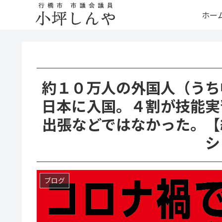
ホー
約１０万人の外国人（うち
日本に入国。４割が技能実
出張などではなかった。【
シ
ブログ