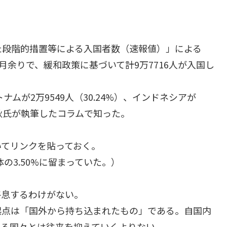
た段階的措置等による入国者数（速報値）」による
2カ月余りで、緩和政策に基づいて計9万7716人が入国し
トナムが2万9549人（30.24%）、インドネシアが
文秋氏が執筆したコラムで知った。
いてリンクを貼っておく。
の3.50%に留まっていた。）
終息するわけがない。
起点は「国外から持ち込まれたもの」である。自国内
いる国々とは往来を抑えていくよりない。