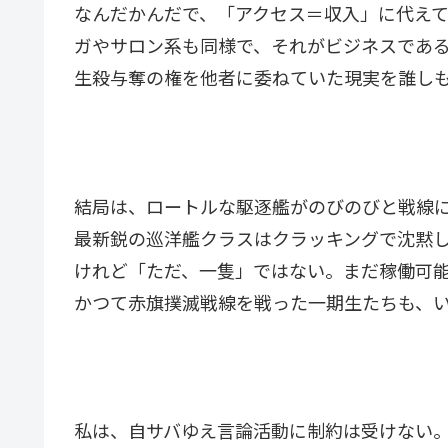
なんだかんだで、「アクセス＝収入」に代え
ガやサロン系も同様で、それがビジネスであ
生殺与奪の権を他者に委ねていた現実を誰し
結局は、ロートルな駆逐艦がのびのびと戦線
最新鋭の巡洋艦クラスはクラッキングで沈黙
けれど「ただ、一隻」ではない。まだ稼働可
かつて赤旗撲滅戦線を戦った一期生たちも、
私は、自サバゆえ言論活動に制約は受けない