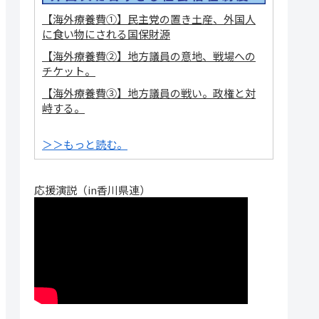
【海外療養費①】民主党の置き土産、外国人
に食い物にされる国保財源
【海外療養費②】地方議員の意地、戦場への
チケット。
【海外療養費③】地方議員の戦い。政権と対
峙する。
＞＞もっと読む。
応援演説（in香川県連）