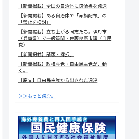
【新聞掲載】全国の自治体に陳情書を発送
【新聞掲載】ある自治体で「赤旗配布」の
「禁止を検討」
【新聞掲載】立ち上がる同志たち。伊丹市
（兵庫県）で一般質問・佐藤良憲市議（自民
党）
【新聞掲載】請願・採択。
【新聞掲載】政権与党・自由民主党が、動
く。
【原文】自由民主党から出された通達
＞＞もっと読む。