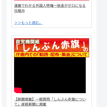
漫画でわかる外国人特権～税金がゼロになる
仕組み
＞＞もっと読む。
【新聞掲載】一般質問「しんぶん赤旗につい
て」産經新聞に掲載