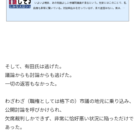
いよいよ明日、あの有田よしふ参議院議員が来るという。光栄とはこのことで、私
自身も非常に驚いている。対談申込みを行っているが、未だ返答はない。実は、昨
日、有田事務所にFAXでも同趣旨の依頼を行っており、併せて国会の議員会館事務
所に対し、電話でもその旨を伝えている。明日に迫っているにも関わらず、いまだ
返答はない。 よって、送付したFAXと、電話時の動画を公開する。 併せて共産党の
動きも紹介する。 有田先生の講演テーマは、「地域社会を壊すヘイトスピーチ」で
ある。行橋市役所は「ヘイトを理由に...
そして、有田氏は逃げた。
議論からも討論からも逃げた。
一切の返答もなかった。
わざわざ（職権としては格下の）市議の地元に乗り込み、
公開討論を呼びかけられ、
欠席裁判しかできず、非常に恰好悪い状況に陥っただけで
あった。