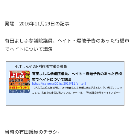
発端 2016年11月29日の記事
有田よしふ参議院議員、ヘイト・爆破予告のあった行橋市
でヘイトについて講演
小坪しんやのHP|行橋市議会議員
有田よしふ参議院議員、ヘイト・爆破予告のあった行橋
市でヘイトについて講演
https://samurai20.jp/2016/11/arita-3
なんと私の住む行橋市に、あの有田よしふ参議院議員が来るという。光栄とはこの
ことで、私自身も非常に驚いている。テーマは、「地域社会を壊すヘイトスピー
チ」である。行橋市役所は「ヘイトを理由に爆破予告」されたばかりである。私と
しては「市役所を壊すヘイトクライム」というテーマも推薦したい。保守にとって
は逆神とされ、有田議員に取り上げられた書籍はバカ売れ。接した議員は軒並み出
世して行くという。これは何かいいことがあるなぁ、と思った次第。「まさか、私
のために来るわけではないよね？」と思ってい...
当時の有田議員のチラシ。