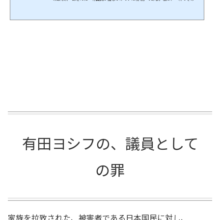
味を察した。”絡まれている”と感じた、のである。ご存じの方もいると思うが、昨
年『必ず生きている』という拉致啓発ポスターに対し、有田ヨシフは「願望はわか
るが虚偽はダメ」と放言した者。平成２９年（今年）の１１月にも、「有田ｖｓ飯
塚耕一郎」さんという場面があった。【安倍総理の「やってる感」に愛想を尽かし
た拉致家族のホンネ (有田芳生) 】をirrona...
有田ヨシフの、議員として
の罪
家族を拉致された、被害者である日本国民に対し、