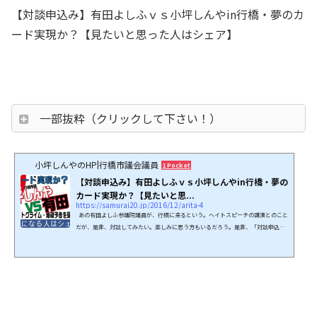
【対談申込み】有田よしふｖｓ小坪しんやin行橋・夢のカ
ード実現か？【見たいと思った人はシェア】
一部抜粋（クリックして下さい！）
小坪しんやのHP|行橋市議会議員
1 Pocket
【対談申込み】有田よしふｖｓ小坪しんやin行橋・夢の
カード実現か？【見たいと思...
https://samurai20.jp/2016/12/arita-4
あの有田よしふ参議院議員が、行橋に来るという。ヘイトスピーチの講演とのこと
だが、是非、対談してみたい。楽しみに思う方もいるだろう。是非、「対談申込
み」を呼びかけたいと思ったのだが、、、なんと！Twitterはすでにブロックされて
いた。絡んだ記憶はないのだが、なんということだろう。これでは対談の申込みが
できないではないか。ショック！ 関連 ↓読み進む前に、クリック支援お願いしま
す。↓↓FBのイイネ・ツイート等もお願いします。↓バナーが表示されない方は、
こちらをクリック願いしま...