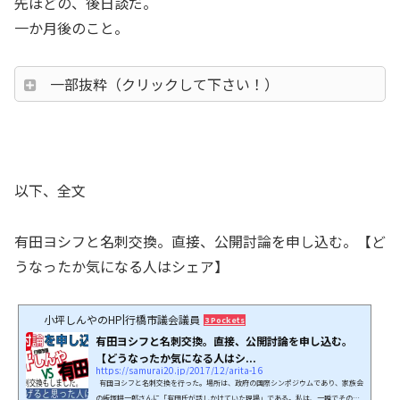
先ほどの、後日談だ。
一か月後のこと。
一部抜粋（クリックして下さい！）
以下、全文
有田ヨシフと名刺交換。直接、公開討論を申し込む。【ど
うなったか気になる人はシェア】
小坪しんやのHP|行橋市議会議員
3 Pockets
有田ヨシフと名刺交換。直接、公開討論を申し込む。
【どうなったか気になる人はシ...
https://samurai20.jp/2017/12/arita-16
有田ヨシフと名刺交換を行った。場所は、政府の国際シンポジウムであり、家族会
の飯塚耕一郎さんに「有田氏が話しかけていた現場」である。私は、一瞬でその意