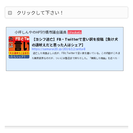
クリックして下さい！
小坪しんやのHP|行橋市議会議員
2 Pockets
【ヨシフ逃亡】FB・Twitterで言い訳を投稿【負け犬
の遠吠えだと思った人はシェア】
https://samurai20.jp/2016/12/arita-8
逃亡した有田よしふ氏が、FBとTwitterで言い訳を書いている。この内容がこれま
た無茶苦茶なのだが、ついには魯迅まで持ちだした。「無視した理由」を述べたわ
けだが、やはりマズイことになったようだ。当然のことなのだ。相手の選挙区に乗
り込み、他者を批判・糾弾しようとしたところ、対談を申し込まれて拒否すること
は、政治の世界で言えば有り得ない。しかも格下であるはずの市議から、現職参議
院議員が逃亡したのだ。メディアにおいても（対峙するイデオロギーであれ）一応
は取材をあてるのだが、司法・政治は「一方的...