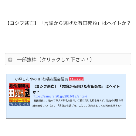
【ヨシフ逃亡】「言論から逃げた有田死ね」はヘイトか？
一部抜粋（クリックして下さい！）
小坪しんやのHP|行橋市議会議員
3 Pockets
【ヨシフ逃亡】「言論から逃げた有田死ね」はヘイト
か？
https://samurai20.jp/2016/12/arita-7
有田議員は、極めて尊大で非礼な男だ。仁義に欠け礼節を弁えず、政治の世界の常
識を理解していない。「言論から逃げた」ことは、政治家としての死を意味する。
講演は始まった。返答はない。有田よしふは、政治家として死んだ。元ジャーナリ
ストとしても死んだのだ。一生消えぬ汚点である。そう述べるだけの権利が私には
ある。「言論から逃げた有田死ね」は、リテラの論調からすれば、許される発言な
のだろう。 ↓読み進む前に、クリック支援お願いします。↓↓FBのイイネ・ツイ
ート等もお願いします。↓バナ...