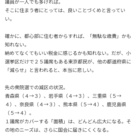
議員が一人でも多ければ。
そこに住まう者にとっては、良いことづくめと言ってい
い。
確かに、都心部に住む者からすれば、「無駄な歳費」かも
知れない。
納めてなくてもいい税金に感じるかも知れない。だが、小
選挙区だけで２５議席もある東京都民が、他の都道府県に
「減らせ」と言われると、本当に悲しい。
先の衆院選での減区の状況。
青森県（４→３）、岩手県（４→３）、三重県（５→
４）、奈良県（４→３）、熊本県（５→４）、鹿児島県
（５→４）。
１議席がカバーする「面積」は、どんどん広大になる。そ
の地のニーズは、さらに国会に届きにくくなる。