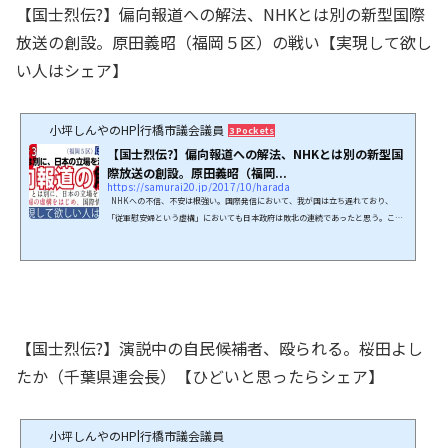
【国士烈伝?】偏向報道への解法、NHKとは別の新型国際
放送の創設。原田義昭（福岡５区）の戦い【実現して欲し
い人はシェア】
小坪しんやのHP|行橋市議会議員
3 Pockets
【国士烈伝?】偏向報道への解法、NHKとは別の新型国
際放送の創設。原田義昭（福岡...
https://samurai20.jp/2017/10/harada
NHKへの不信、不安は根強い。国際発信において、我が国は立ち遅れており、
「従軍慰安婦という虚構」においても日本政府は敗北の連続であったと思う。これ
に対抗する処置として「新型の国際放送」が真剣に検討されている事実を、実はネ
ット保守すら知らない。保守王国と言われる福岡でも、ご存じない方が多数にのぼ
る。「NHKが悪い！」「日本人の誇りを傷つけ、自虐的だ、反日的だ！」と保守派
は言う。これを国会で述べることは難しい。だが、ネットで批判を繰り広げても、
それでNHKがなんとかなるわけでもない。無論、プラ...
【国士烈伝?】演説中の自民候補者、殴られる。桜田よし
たか（千葉県連会長）【ひどいと思ったらシェア】
小坪しんやのHP|行橋市議会議員