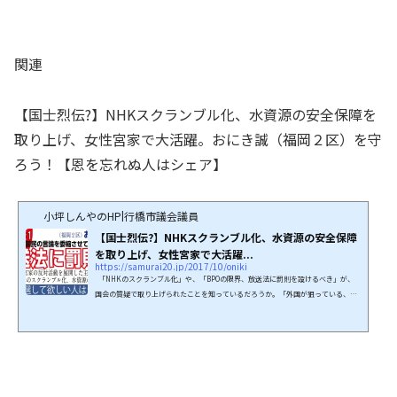
関連
【国士烈伝?】NHKスクランブル化、水資源の安全保障を
取り上げ、女性宮家で大活躍。おにき誠（福岡２区）を守
ろう！【恩を忘れぬ人はシェア】
小坪しんやのHP|行橋市議会議員
【国士烈伝?】NHKスクランブル化、水資源の安全保障
を取り上げ、女性宮家で大活躍...
https://samurai20.jp/2017/10/oniki
「NHKのスクランブル化」や、「BPOの限界、放送法に罰則を設けるべき」が、
国会の質疑で取り上げられたことを知っているだろうか。「外国が狙っている、水
は安全保障上で重要だ」と述べ、衆議院憲法審査会では「女性宮家創設に危惧」を
示し、山尾志桜里・辻元清美に挟まれて議論。ネットでは語りつくされたテーマか
と思う。だが、大真面目に国会議員が取り上げていることをご存じの方は少ない。
しかも、ネットTVなどで言っているのではなく、「国会で堂々と」述べているの
だ。当然、対峙する陣営からすれば目の上のたん瘤...