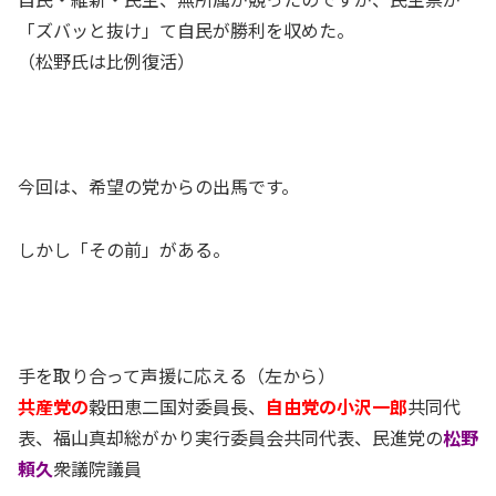
「ズバッと抜け」て自民が勝利を収めた。
（松野氏は比例復活）
今回は、希望の党からの出馬です。
しかし「その前」がある。
手を取り合って声援に応える（左から）
共産党の
穀田恵二国対委員長、
自由党の小沢一郎
共同代
表、福山真却総がかり実行委員会共同代表、民進党の
松野
頼久
衆議院議員