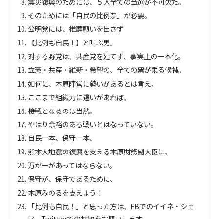
震災復興のためには、５人全ての当選が不可欠だ。
そのためには「自民の比例票」が必要。
公明党には、推薦願いを出さず
【比例も自民！】と叫ぶ男。
対する野党は、共産党を建てず、事実上の一本化。
立憲・共産・維新・希望の、全ての票が乗る候補。
如何に、木原陣営に勢いがあるとは言え、
ここまで組織力に違いがあれば、
接戦となるのは当然。
やはり余裕のある戦いとはなっていない。
自民一本、保守一本、
熊本大地震の復興を支える木原財務副大臣に、
万が一があってはならない。
保守が、保守であるために、
木原みのるを支えよう！
「比例も自民！」と思った方は、FBでのイイネ・シェ
ア、Twitterでの拡散をお願いします。