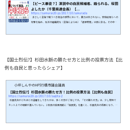
【ピース暴徒？】演説中の自民候補者、殴られる。桜田
よしたか（千葉県連会長）【...
https://samurai20.jp/2017/10/sakurada
まさしく言論で戦うべき政治の世界において、暴力は許されない。安倍総理らへの
攻撃を始め、左派の組織的な（言論によらぬ）「選挙妨害」は目に余る。その中で
も「実際に殴られた」という桜田先生の例は、本当に驚かされるものだった。実は
かなりの大物議員で、千葉県連会長を務めている。この名前でピンときた方は、か
なりの政治通です。慰安婦問題に言及し、メディアスクラムで攻撃を受けた先生。
政策面が「どちらの陣営か」は説明するまでもないでしょう。自民党内でも極めて
保守色の強い先生だと思います。柏市議を２...
【国士烈伝?】杉田水脈の勝たせ方と比例の投票方法【比
例も自民と思ったらシェア】
小坪しんやのHP|行橋市議会議員
【国士烈伝?】杉田水脈の勝たせ方！比例の投票方法【比例も自民】
https://samurai20.jp/2017/10/sugita-2
杉田先生がどれほどの活躍をしてきたかは、多くの方がご存じです。「その勝たせ方」は、少し特殊で
ネット上での理解が進んでいない。２枚目の投票用紙に「自民党」を書くと、杉田先生の得票となり、当
選が近づきます。（中国ブロック）併せて、中国ブロックの小選挙区の先生が勝ってもらわないと、杉田
先生を当選させることはできません。実は、自民党としては【非常に良い待遇】です。その仕組みを「私
たち」が理解すれば、充分に当選圏内。（小選挙区を除き）比例では一位というのが、どれほどの厚遇か
は、政治関係者な...