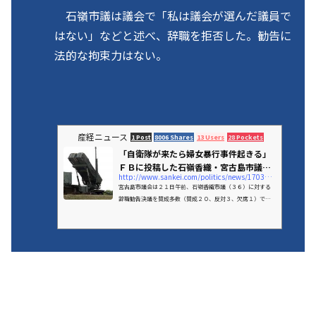
石嶺市議は議会で「私は議会が選んだ議員で
はない」などと述べ、辞職を拒否した。勧告に
法的な拘束力はない。
産経ニュース
1 Post
8006 Shares
13 Users
28 Pockets
「自衛隊が来たら婦女暴行事件起きる」
ＦＢに投稿した石嶺香織・宮古島市議に
http://www.sankei.com/politics/news/170321/plt1703210032-n1.html
辞職...
宮古島市議会は２１日午前、石嶺香織市議（３６）に対する
辞職勧告決議を賛成多数（賛成２０、反対３、欠席１）で可
決した。石嶺市議は９日に自身のフェイスブック上で、「…