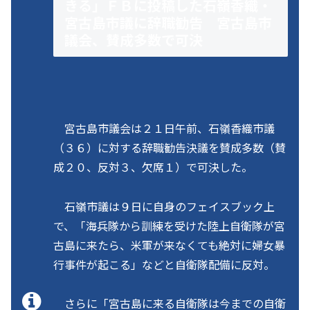
きる」ＦＢに投稿した石嶺香織・
宮古島市議に辞職勧告 宮古島市
議会、賛成多数で可決
宮古島市議会は２１日午前、石嶺香織市議
（３６）に対する辞職勧告決議を賛成多数（賛
成２０、反対３、欠席１）で可決した。
石嶺市議は９日に自身のフェイスブック上
で、「海兵隊から訓練を受けた陸上自衛隊が宮
古島に来たら、米軍が来なくても絶対に婦女暴
行事件が起こる」などと自衛隊配備に反対。
さらに「宮古島に来る自衛隊は今までの自衛