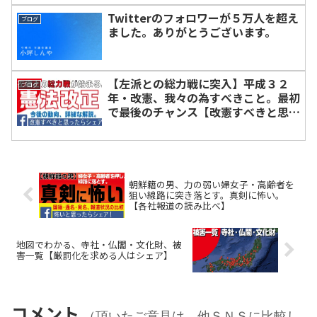
Twitterのフォロワーが５万人を超え
ブログ
ました。ありがとうございます。
【左派との総力戦に突入】平成３２
ブログ
年・改憲、我々の為すべきこと。最初
で最後のチャンス【改憲すべきと思っ
た人はシェア】
朝鮮籍の男、力の弱い婦女子・高齢者を
狙い線路に突き落とす。真剣に怖い。
【各社報道の読み比べ】
地図でわかる、寺社・仏閣・文化財、被
害一覧【厳罰化を求める人はシェア】
コメント
（頂いたご意見は、他ＳＮＳに比較し