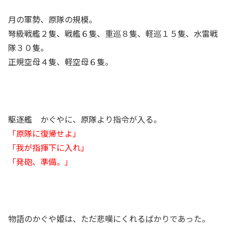
月の軍勢、原隊の規模。
弩級戦艦２隻、戦艦６隻、重巡８隻、軽巡１５隻、水雷戦
隊３０隻。
正規空母４隻、軽空母６隻。
駆逐艦 かぐやに、原隊より指令が入る。
「原隊に復帰せよ」
「我が指揮下に入れ」
「発砲、準備。」
物語のかぐや姫は、ただ悲嘆にくれるばかりであった。