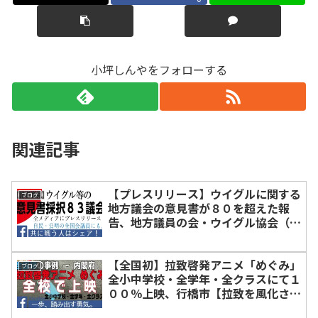
小坪しんやをフォローする
関連記事
【プレスリリース】ウイグルに関する
ブログ
地方議会の意見書が８０を超えた報
告、地方議員の会・ウイグル協会（一
般参加可能）【共に戦う人はシェア】
【全国初】拉致啓発アニメ「めぐみ」
ブログ
全小中学校・全学年・全クラスにて１
００％上映、行橋市【拉致を風化させ
ない人はシェア】