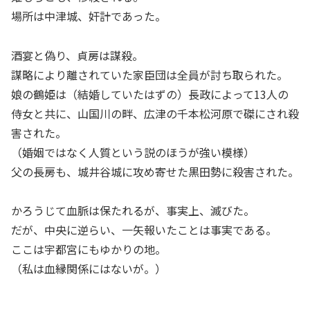
場所は中津城、奸計であった。
酒宴と偽り、貞房は謀殺。
謀略により離されていた家臣団は全員が討ち取られた。
娘の鶴姫は（結婚していたはずの）長政によって13人の
侍女と共に、山国川の畔、広津の千本松河原で磔にされ殺
害された。
（婚姻ではなく人質という説のほうが強い模様）
父の長房も、城井谷城に攻め寄せた黒田勢に殺害された。
かろうじて血脈は保たれるが、事実上、滅びた。
だが、中央に逆らい、一矢報いたことは事実である。
ここは宇都宮にもゆかりの地。
（私は血縁関係にはないが。）