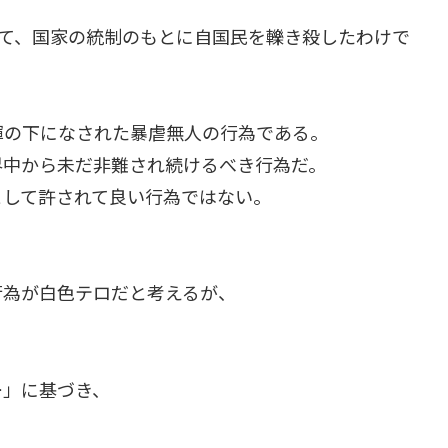
思として、国家の統制のもとに自国民を轢き殺したわけで
揮の下になされた暴虐無人の行為である。
界中から未だ非難され続けるべき行為だ。
として許されて良い行為ではない。
行為が白色テロだと考えるが、
ー」に基づき、