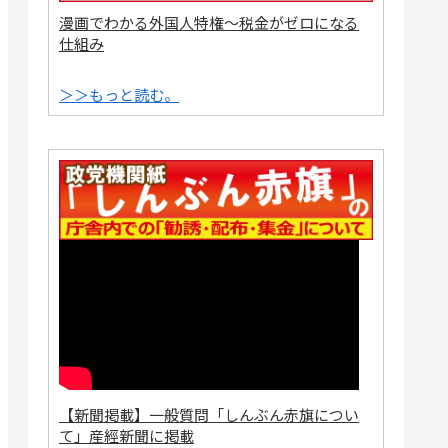
漫画でわかる外国人特権～税金がゼロになる
仕組み
＞＞もっと読む。
【新聞掲載】一般質問「しんぶん赤旗につい
て」産經新聞に掲載