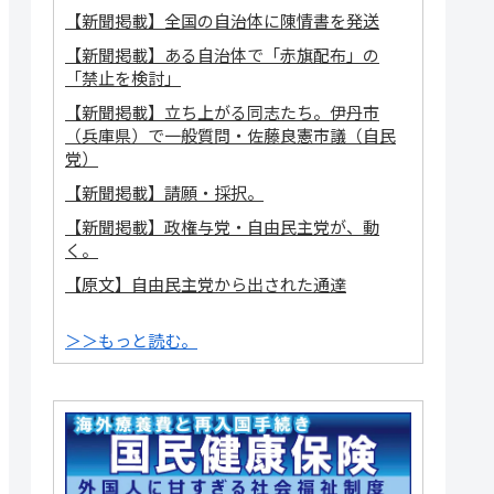
【新聞掲載】全国の自治体に陳情書を発送
【新聞掲載】ある自治体で「赤旗配布」の
「禁止を検討」
【新聞掲載】立ち上がる同志たち。伊丹市
（兵庫県）で一般質問・佐藤良憲市議（自民
党）
【新聞掲載】請願・採択。
【新聞掲載】政権与党・自由民主党が、動
く。
【原文】自由民主党から出された通達
＞＞もっと読む。