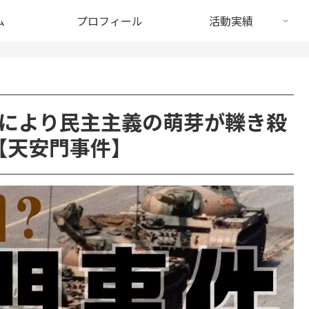
ム
プロフィール
活動実績
により民主主義の萌芽が轢き殺
【天安門事件】