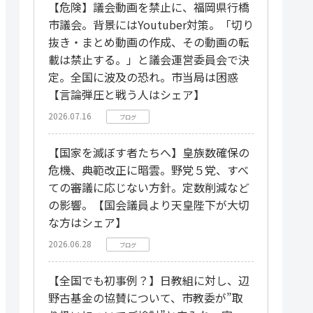
【危険】議会動画を禁止に、福岡県行橋
市議会。背景にはYoutuber対策。「切り
抜き・まとめ動画の作成、その動画の転
載は禁止する。」と議会運営委員会で決
定。全国に波及の恐れ。市当局は困惑
【言論弾圧と戦う人はシェア】
2026.07.16
ブログ
【国家を滅ぼす者たちへ】皇族数確保の
危機、典範改正に暗雲。野党５党、すべ
ての審議に応じない方針。定数削減など
の影響。【国会議員より天皇陛下が大切
な方はシェア】
2026.06.28
ブログ
【全国でも初事例？】日教組に対し、辺
野古基金の協賛について、市教委が”取