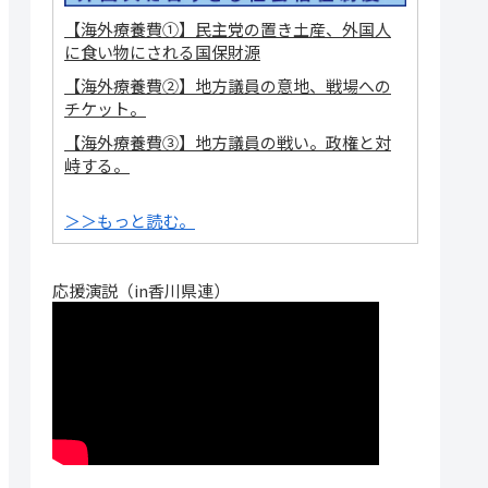
【海外療養費①】民主党の置き土産、外国人
に食い物にされる国保財源
【海外療養費②】地方議員の意地、戦場への
チケット。
【海外療養費③】地方議員の戦い。政権と対
峙する。
＞＞もっと読む。
応援演説（in香川県連）