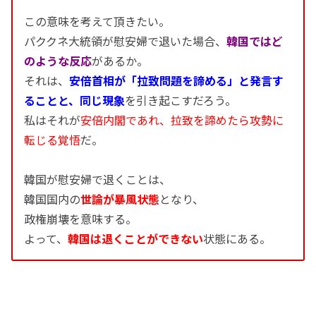
この意味を考えて頂きたい。
パククネ大統領が慰安婦で退いた場合、
韓国ではど
のような反応
があるか。
それは、
安倍首相が「拉致問題を諦める」と発言す
ることと、同じ現象
を引き起こすだろう。
私はそれが
安倍内閣であれ、拉致を諦めたら攻勢に
転じる覚悟
だ。
韓国が慰安婦で退くことは、
韓国国内の
世論が暴風状態
となり、
政権崩壊を意味する。
よって、
韓国は退くことができない
状態にある。