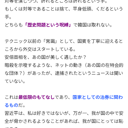
対等を演じつつ、折れるところは折れるという手。
もしくは対等であることは捨て、平身低頭、くだるという
手。
どちらも
「歴史問題という呪縛」
で韓国は取れない。
テクニック以前の「常識」として、国賓を丁寧に迎えると
ころから外交はスタートしている。
安倍首相を、あの国が美しく遇したか？
暗殺を示唆するような、ネットの動き（あの国の在特会的
な団体？）があったが、逮捕されたというニュースは聞い
ていない。
これは
最低限のもてなし
であり、
国家としての沽券に関わ
るもの
だ。
習近平は、私は好きではないが、万が一、我が国の中で安
全が脅かされるようなことがあれば、我が国にとっては恥