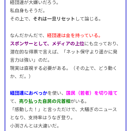
経団連が大嫌いだろう。
私自身もそうだ。
その上で、
それは一旦リセット
して論じる。
なんだかんだで、
経団連は金を持っている。
スポンサーとして、メディアの上位
にも立っており、
潜在的な得票で言えば、「ネット保守より遥かに発
言力は強い」のだ。
現実は直視する必要がある。（その上で、どう動く
か、だ。）
経団連におべっか
を使い、
国民（若者）を切り捨て
て、
売り払った自民の元首相
がいる。
「感動した！」と言っただけで、大騒ぎのニュース
となり、支持率はうなぎ登り。
小渕さんとは大違いだ。