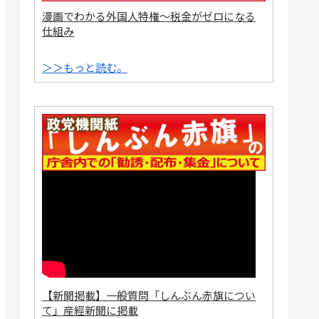
漫画でわかる外国人特権～税金がゼロになる
仕組み
＞＞もっと読む。
【新聞掲載】一般質問「しんぶん赤旗につい
て」産經新聞に掲載