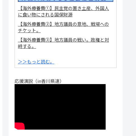
【海外療養費①】民主党の置き土産、外国人
に食い物にされる国保財源
【海外療養費②】地方議員の意地、戦場への
チケット。
【海外療養費③】地方議員の戦い。政権と対
峙する。
＞＞もっと読む。
応援演説（in香川県連）