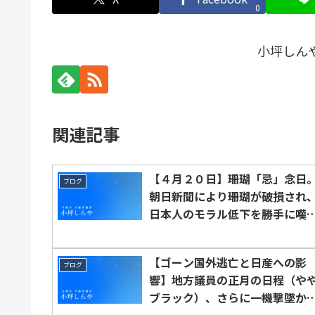
0
小坪しん
関連記事
【４月２０日】珊瑚「忌」念日
ブログ
朝日新聞により珊瑚が破損され
日本人のモラル低下を勝手に嘆
れた日。
【ゴーン国外逃亡と日産への影
ブログ
響】地方議員の正月の日程（や
ブラック）、さらに一機撃墜か