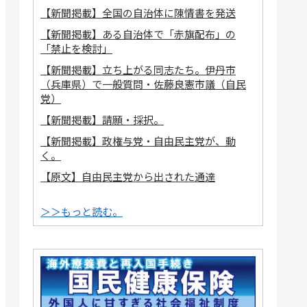
【新聞掲載】全国の自治体に陳情書を発送
【新聞掲載】ある自治体で「赤旗配布」の
「禁止を検討」
【新聞掲載】立ち上がる同志たち。伊丹市
（兵庫県）で一般質問・佐藤良憲市議（自民
党）
【新聞掲載】請願・採択。
【新聞掲載】政権与党・自由民主党が、動
く。
【原文】自由民主党から出された通達
＞＞もっと読む。