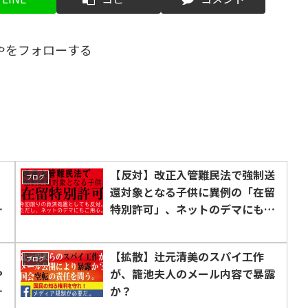
やをフォローする
。
【反対】改正入管難民法で強制送
ブログ
、
還対象となる子供に異例の「在留
か
特別許可」、ネットのデマにもご
用心
【拡散】辻元清美のスパイ工作
ブログ
や
が、籠池夫人のメール内容で暴露
？
か？