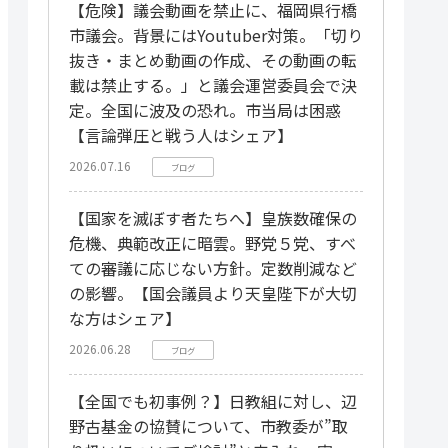
【危険】議会動画を禁止に、福岡県行橋
市議会。背景にはYoutuber対策。「切り
抜き・まとめ動画の作成、その動画の転
載は禁止する。」と議会運営委員会で決
定。全国に波及の恐れ。市当局は困惑
【言論弾圧と戦う人はシェア】
2026.07.16
ブログ
【国家を滅ぼす者たちへ】皇族数確保の
危機、典範改正に暗雲。野党５党、すべ
ての審議に応じない方針。定数削減など
の影響。【国会議員より天皇陛下が大切
な方はシェア】
2026.06.28
ブログ
【全国でも初事例？】日教組に対し、辺
野古基金の協賛について、市教委が”取