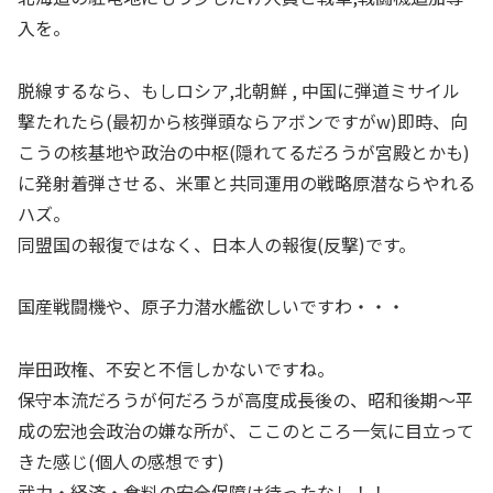
入を。
脱線するなら、もしロシア,北朝鮮 , 中国に弾道ミサイル
撃たれたら(最初から核弾頭ならアボンですがw)即時、向
こうの核基地や政治の中枢(隠れてるだろうが宮殿とかも)
に発射着弾させる、米軍と共同運用の戦略原潜ならやれる
ハズ。
同盟国の報復ではなく、日本人の報復(反撃)です。
国産戦闘機や、原子力潜水艦欲しいですわ・・・
岸田政権、不安と不信しかないですね。
保守本流だろうが何だろうが高度成長後の、昭和後期～平
成の宏池会政治の嫌な所が、ここのところ一気に目立って
きた感じ(個人の感想です)
武力・経済・食料の安全保障は待ったなし！！