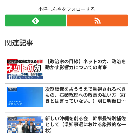
小坪しんやをフォローする
関連記事
【政治家の目線】ネットの力、政治を
ブログ
動かす影響力についての考察
次期総裁を占ううえで重視されるべき
ブログ
もの、石破総理への敬意の払い方（好
きとは言っていない。）明日明後日の
こと、一カ月後のこと、半年後のこ
と、そして三年後に自民党型政治が崩
新しい沖縄を創る会 幹事長特別補佐
壊してしまうまでの未来予測。
ブログ
として（県知事選における象徴的な一
枚）