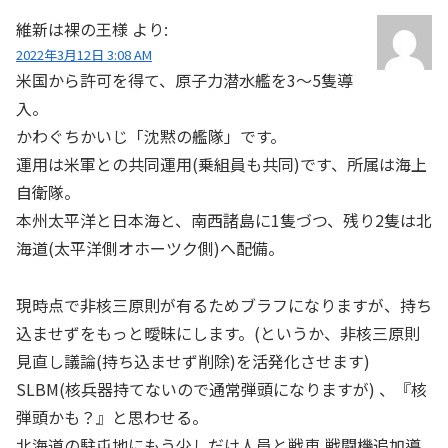
維新は裸の王様
より:
2022年3月12日 3:08 AM
米国から許可を得て、原子力潜水艦を3～5隻導
入。
かわぐちかいじ「沈黙の艦隊」です。
運用は米軍との共同運用(乗組員も共同)です、所属は海上
自衛隊。
本州太平洋と日本海と、南西諸島に1隻づつ、残り2隻は北
海道(太平洋側オホーツク側)へ配備。
現時点で非核三原則が有るためブラフになりますが、持ち
込ませずをもっと曖昧にします。(というか、非核三原則
見直し議論(持ち込ませず削除)を活発化させます)
SLBM(核兵器持てないので通常弾頭になりますが) 、『核
弾頭かも？』と思わせる。
北海道の駐屯地にもう少しだけ人員と戦車,戦闘機追加導