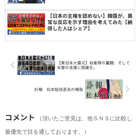
【日本の主権を認めない】韓国が、異
ブログ
常な反応を示す理由を考えてみた【納
得した人はシェア】
【東日本大震災】自衛隊の奮闘、そして
米軍の支援に感謝を。
訃報 松本裕信逝去の報告
コメント
（頂いたご意見は、他ＳＮＳに比較し
最優先で目を通しております。）