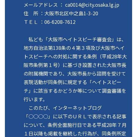
メールアドレス ： ca0014@city.osaka.lg.jp
住 所 ：大阪市北区中之島1-3-20
ＴＥＬ ：06-6208-7612
私ども「大阪市ヘイトスピーチ審査会」は、
地方自治法第138条の４第３項及び大阪市ヘイ
トスピーチへの対処に関する条例（平成28年大
阪市条例第１号）に基づき設置された大阪市長
の附属機関であり、大阪市長から諮問を受けて
表現活動が同条例に規定する「ヘイトスピー
チ」に該当するかどうか等について調査審議を
行います。
このたび、インターネットブログ
「○○○○」に以下のＵＲＬで表示される記事
について、条例全面施行日である平成28年７月
１日以降も掲載を継続した行為が、同条例所定