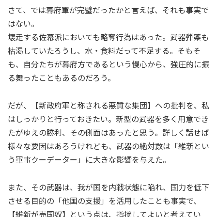
さて、では幕府軍が完璧だったかと言えば、それも事実で
はない。
壊走する佐幕派においても略奪行為はあった。武器弾薬も
枯渇していたろうし、水・食料だって不足する。そもそ
も、自分たちが幕府方であるという慢心から、強圧的に振
る舞ったこともあるのだろう。
だが、【新政府軍と称される悪質な集団】への批判を、私
はしっかりと行っておきたい。新型の武器を多く用意でき
たがゆえの勝利、その側面はあったと思う。詳しく話せば
様々な要因はあろうけれども、武器の絶対数は「維新とい
う軍事クーデーター」に大きな影響を与えた。
また、その武器は、我が国を内戦状態に陥れ、国力を低下
させる目的の「他国の支援」を活用したことも事実で、
【維新が売国奴】という点は、指摘してよいと考えてい