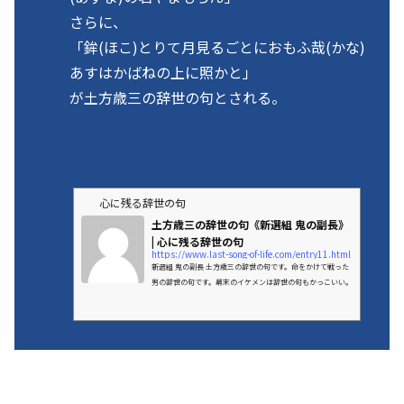
さらに、
「鉾(ほこ)とりて月見るごとにおもふ哉(かな)
あすはかばねの上に照かと」
が土方歳三の辞世の句とされる。
心に残る辞世の句
土方歳三の辞世の句《新選組 鬼の副長》
| 心に残る辞世の句
https://www.last-song-of-life.com/entry11.html
新選組 鬼の副長 土方歳三の辞世の句です。命をかけて戦った
男の辞世の句です。幕末のイケメンは辞世の句もかっこいい。