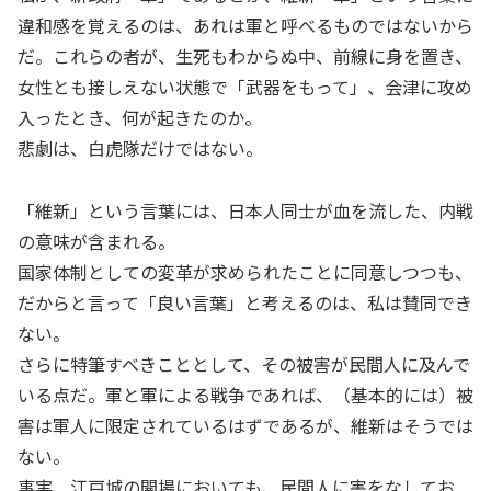
違和感を覚えるのは、あれは軍と呼べるものではないから
だ。これらの者が、生死もわからぬ中、前線に身を置き、
女性とも接しえない状態で「武器をもって」、会津に攻め
入ったとき、何が起きたのか。
悲劇は、白虎隊だけではない。
「維新」という言葉には、日本人同士が血を流した、内戦
の意味が含まれる。
国家体制としての変革が求められたことに同意しつつも、
だからと言って「良い言葉」と考えるのは、私は賛同でき
ない。
さらに特筆すべきこととして、その被害が民間人に及んで
いる点だ。軍と軍による戦争であれば、（基本的には）被
害は軍人に限定されているはずであるが、維新はそうでは
ない。
事実、江戸城の開場においても、民間人に害をなしてお