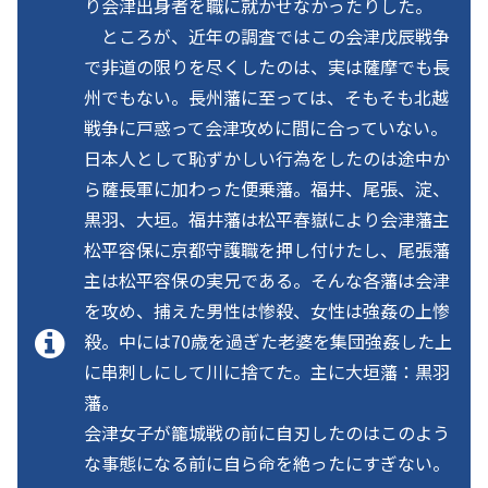
り会津出身者を職に就かせなかったりした。
ところが、近年の調査ではこの会津戊辰戦争
で非道の限りを尽くしたのは、実は薩摩でも長
州でもない。長州藩に至っては、そもそも北越
戦争に戸惑って会津攻めに間に合っていない。
日本人として恥ずかしい行為をしたのは途中か
ら薩長軍に加わった便乗藩。福井、尾張、淀、
黒羽、大垣。福井藩は松平春嶽により会津藩主
松平容保に京都守護職を押し付けたし、尾張藩
主は松平容保の実兄である。そんな各藩は会津
を攻め、捕えた男性は惨殺、女性は強姦の上惨
殺。中には70歳を過ぎた老婆を集団強姦した上
に串刺しにして川に捨てた。主に大垣藩：黒羽
藩。
会津女子が籠城戦の前に自刃したのはこのよう
な事態になる前に自ら命を絶ったにすぎない。