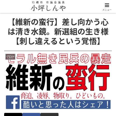
メニュー
【維新の蛮行】差し向かう心
は清き水鏡。新選組の生き様
【刺し違えるという覚悟】
ブログ