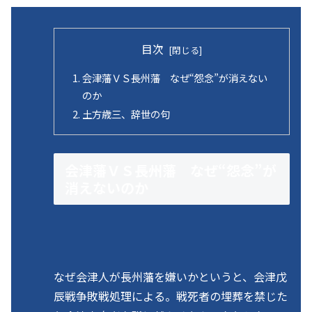
目次
会津藩ＶＳ長州藩 なぜ“怨念”が消えない
のか
土方歳三、辞世の句
会津藩ＶＳ長州藩 なぜ“怨念”が
消えないのか
なぜ会津人が長州藩を嫌いかというと、会津戊
辰戦争敗戦処理による。戦死者の埋葬を禁じた