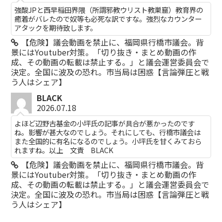
強酸JPと西早稲田界隈（所謂邪教ウリスト教巣窟）教育界の
癒着がバレたので奴等も必死な訳ですな。強烈なカウンター
アタックを期待致します。
【危険】議会動画を禁止に、福岡県行橋市議会。背
景にはYoutuber対策。「切り抜き・まとめ動画の作
成、その動画の転載は禁止する。」と議会運営委員会で
決定。全国に波及の恐れ。市当局は困惑【言論弾圧と戦
う人はシェア】
BLACK
2026.07.18
よほど辺野古基金の小坪氏の記事が具合が悪かったのです
ね。影響が甚大なのでしょう。それにしても、行橋市議会は
また全国的に有名になるのでしょう。小坪氏を甘くみておら
れますね。以上 文責 BLACK
【危険】議会動画を禁止に、福岡県行橋市議会。背
景にはYoutuber対策。「切り抜き・まとめ動画の作
成、その動画の転載は禁止する。」と議会運営委員会で
決定。全国に波及の恐れ。市当局は困惑【言論弾圧と戦
う人はシェア】