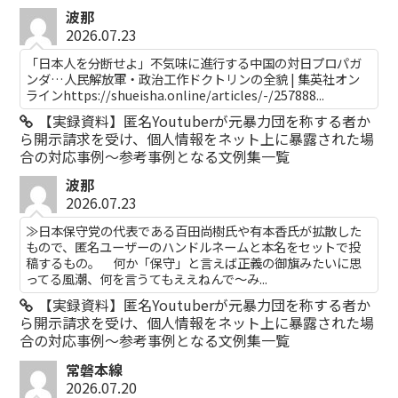
波那
2026.07.23
「日本人を分断せよ」不気味に進行する中国の対日プロパガ
ンダ…人民解放軍・政治工作ドクトリンの全貌 | 集英社オン
ラインhttps://shueisha.online/articles/-/257888...
【実録資料】匿名Youtuberが元暴力団を称する者か
ら開示請求を受け、個人情報をネット上に暴露された場
合の対応事例～参考事例となる文例集一覧
波那
2026.07.23
≫日本保守党の代表である百田尚樹氏や有本香氏が拡散した
もので、匿名ユーザーのハンドルネームと本名をセットで投
稿するもの。 何か「保守」と言えば正義の御旗みたいに思
ってる風潮、何を言うてもええねんで〜み...
【実録資料】匿名Youtuberが元暴力団を称する者か
ら開示請求を受け、個人情報をネット上に暴露された場
合の対応事例～参考事例となる文例集一覧
常磐本線
2026.07.20