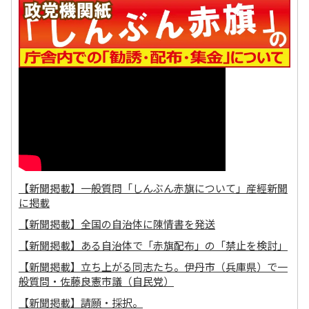
【新聞掲載】一般質問「しんぶん赤旗について」産經新聞
に掲載
【新聞掲載】全国の自治体に陳情書を発送
【新聞掲載】ある自治体で「赤旗配布」の「禁止を検討」
【新聞掲載】立ち上がる同志たち。伊丹市（兵庫県）で一
般質問・佐藤良憲市議（自民党）
【新聞掲載】請願・採択。