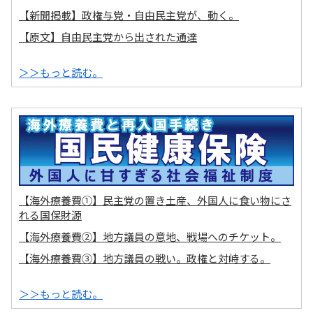
【新聞掲載】政権与党・自由民主党が、動く。
【原文】自由民主党から出された通達
＞＞もっと読む。
【海外療養費①】民主党の置き土産、外国人に食い物にさ
れる国保財源
【海外療養費②】地方議員の意地、戦場へのチケット。
【海外療養費③】地方議員の戦い。政権と対峙する。
＞＞もっと読む。