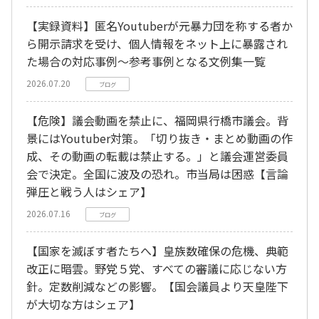
【実録資料】匿名Youtuberが元暴力団を称する者か
ら開示請求を受け、個人情報をネット上に暴露され
た場合の対応事例～参考事例となる文例集一覧
2026.07.20
ブログ
【危険】議会動画を禁止に、福岡県行橋市議会。背
景にはYoutuber対策。「切り抜き・まとめ動画の作
成、その動画の転載は禁止する。」と議会運営委員
会で決定。全国に波及の恐れ。市当局は困惑【言論
弾圧と戦う人はシェア】
2026.07.16
ブログ
【国家を滅ぼす者たちへ】皇族数確保の危機、典範
改正に暗雲。野党５党、すべての審議に応じない方
針。定数削減などの影響。【国会議員より天皇陛下
が大切な方はシェア】