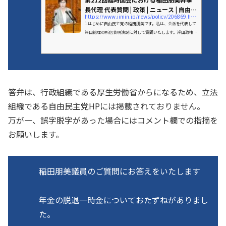
長代理 代表質問 | 政策 | ニュース | 自由
https://www.jimin.jp/news/policy/206869.html
民...
1.はじめに自由民主党の稲田朋美です。私は、会派を代表して
岸田総理の所信表明演説に対して質問いたします。岸田政権が
誕生して2年が経ちました。四半世紀以上、日本経済をスッポ
リと包んでいたデフレという分厚
答弁は、行政組織である厚生労働省からになるため、立法
組織である自由民主党HPには掲載されておりません。
万が一、誤字脱字があった場合にはコメント欄での指摘を
お願いします。
稲田朋美議員のご質問にお答えをいたします
年金の脱退一時金についておたずねがありまし
た。