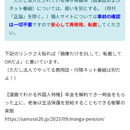
ただし法人化されている保守系媒体（商業誌および
ネット番組）については、扱いを別とする。（月刊
「正論」を除く。）個人サイトについては
事前の確認
は一切不要
ですので
安心して再使用、転載
してくださ
い。
下記のリンクさえ貼れば「画像だけをDLして、転載して
OKだよ」と書いています。
（ただし法人でやってる商用誌・付随ネット番組は別だ
よ！）
【漫画でわかる外国人特権】年金を解約でき一時金をもら
った上に、老後は生活保護を受給することもできる衝撃の
実態
https://samurai20.jp/2023/09/manga-pension/