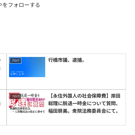
やをフォローする
ー
行橋市議、逮捕。
ブログ
ェ
く
【永住外国人の社会保障費】岸田
ブログ
候
総理に脱退一時金について質問、
稲田朋美。衆院法務委員会にて。