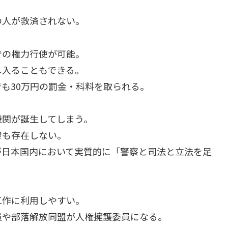
。
の人が救済されない。
での権力行使が可能。
し入ることもできる。
も30万円の罰金・科料を取られる。
機関が誕生してしまう。
律も存在しない。
が日本国内において実質的に「警察と司法と立法を足
工作に利用しやすい。
員や部落解放同盟が人権擁護委員になる。