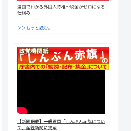
漫画でわかる外国人特権～税金がゼロになる
仕組み
＞＞もっと読む。
【新聞掲載】一般質問「しんぶん赤旗につい
て」産經新聞に掲載