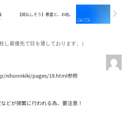
届
【成仏しそう】悪霊と、お経。
較し最優先で目を通しております。）
ihonnkiki/pages/19.html参照
定などが頻繁に行われる為、要注意！