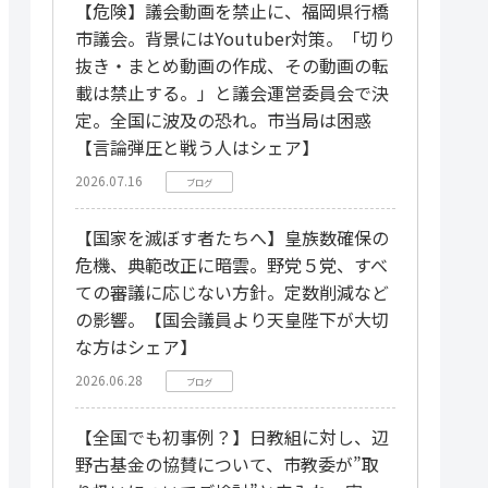
【危険】議会動画を禁止に、福岡県行橋
市議会。背景にはYoutuber対策。「切り
抜き・まとめ動画の作成、その動画の転
載は禁止する。」と議会運営委員会で決
定。全国に波及の恐れ。市当局は困惑
【言論弾圧と戦う人はシェア】
2026.07.16
ブログ
【国家を滅ぼす者たちへ】皇族数確保の
危機、典範改正に暗雲。野党５党、すべ
ての審議に応じない方針。定数削減など
の影響。【国会議員より天皇陛下が大切
な方はシェア】
2026.06.28
ブログ
【全国でも初事例？】日教組に対し、辺
野古基金の協賛について、市教委が”取