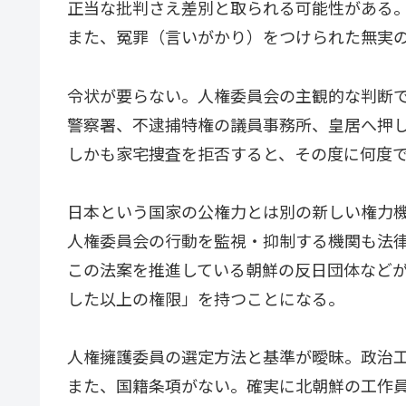
正当な批判さえ差別と取られる可能性がある
また、冤罪（言いがかり）をつけられた無実
令状が要らない。人権委員会の主観的な判断
警察署、不逮捕特権の議員事務所、皇居へ押
しかも家宅捜査を拒否すると、その度に何度で
日本という国家の公権力とは別の新しい権力
人権委員会の行動を監視・抑制する機関も法
この法案を推進している朝鮮の反日団体など
した以上の権限」を持つことになる。
人権擁護委員の選定方法と基準が曖昧。政治
また、国籍条項がない。確実に北朝鮮の工作