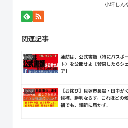
小坪しん
関連記事
蓮舫は、公式書類（特にパスポ
ブログ
ト）を公開せよ【賛同したらシ
ア】
【お詫び】貝塚市長選・田中が
ブログ
候補、勝利ならず。これほどの
補でも、維新に届かず。