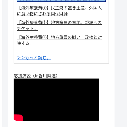
【海外療養費①】民主党の置き土産、外国人
に食い物にされる国保財源
【海外療養費②】地方議員の意地、戦場への
チケット。
【海外療養費③】地方議員の戦い。政権と対
峙する。
＞＞もっと読む。
応援演説（in香川県連）