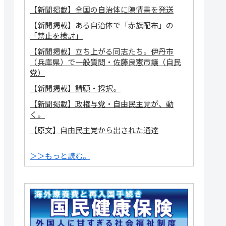
【新聞掲載】全国の自治体に陳情書を発送
【新聞掲載】ある自治体で「赤旗配布」の
「禁止を検討」
【新聞掲載】立ち上がる同志たち。伊丹市
（兵庫県）で一般質問・佐藤良憲市議（自民
党）
【新聞掲載】請願・採択。
【新聞掲載】政権与党・自由民主党が、動
く。
【原文】自由民主党から出された通達
＞＞もっと読む。