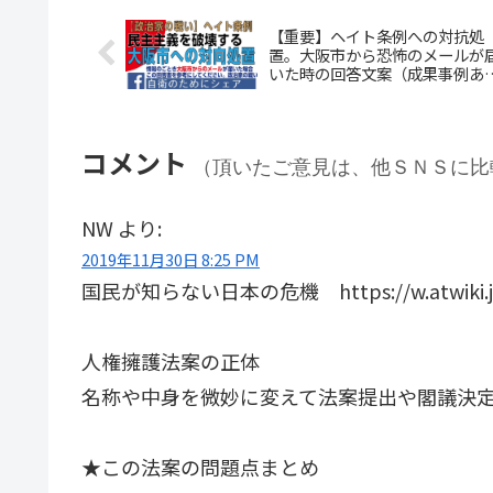
【重要】ヘイト条例への対抗処
置。大阪市から恐怖のメールが
いた時の回答文案（成果事例あ
り）【自衛のためにシェア】
コメント
（頂いたご意見は、他ＳＮＳに比
NW
より:
2019年11月30日 8:25 PM
国民が知らない日本の危機 https://w.atwiki.jp/n
人権擁護法案の正体
名称や中身を微妙に変えて法案提出や閣議決
★この法案の問題点まとめ