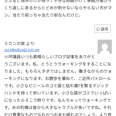
たぶると恨みだけが残って十分な時間かけて準備万端ひっ
くり返しに来るからとどめが刺せないならやらない方がマ
シ。当たり前っちゃ当たり前なんだけど。
返信
ミカンの実
より:
2019年6月26日 9:35 AM
小坪議員いつも素晴らしいブログ記事をありがと
うございます。私、とうとうウォーキングをすることにな
りました。もちろんタダではしません。働きながらのウォ
ーキングになります。お散歩を兼ねて、ご近所パトロール
です。小さなビニールのゴミ袋と枯れ葉?を取るマジック
ハンドを持って歩いています。小さな袋がゴミでいっぱい
になったらそこで終りです。なんちゃってウォーキングで
す。水の利権は昔から大きなトラブルが多いですね。それ
だけ貴重なものでなおかつお金も絡むのでしょう。より良