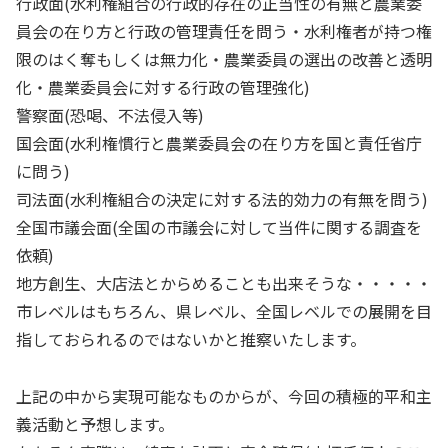
行政面(水利権組合の行政的存在の正当性の有無と農業委
員会の在り方と行政の管理責任を問う・水利権者が持つ権
限のはく奪もしくは無力化・農業委員の選出の改善と透明
化・農業委員会に対する行政の管理強化)
警察面(恐喝、不法侵入等)
国会面(水利権慣行と農業委員会の在り方を国と責任省庁
に問う)
司法面(水利権組合の決定に対する法的効力の有無を問う)
全国市議会面(全国の市議会に対して当件に関する調査を
依頼)
地方創生、大店法とからめることも出来そうな・・・・・
市レベルはもちろん、県レベル、全国レベルでの展開を目
指しておられるのではないかと推察いたします。
上記の中から実現可能なものからが、今回の積極的平和主
義活動と予想します。