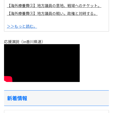
【海外療養費②】地方議員の意地、戦場へのチケット。
【海外療養費③】地方議員の戦い。政権と対峙する。
＞＞もっと読む。
応援演説（in香川県連）
新着情報