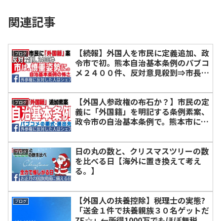
関連記事
【続報】外国人を市民に定義追加、政
ブログ
令市で初。熊本自治基本条例のパブコ
メ２４００件、反対意見殺到⇒市長が
慎重姿勢を会見。
【外国人参政権の布石か？】市民の定
ブログ
義に「外国籍」を明記する条例素案、
政令市の自治基本条例で。熊本市にパ
ブコメを送ろう。TSMCは無関係←重
要
日の丸の数と、クリスマスツリーの数
ブログ
を比べる日【海外に置き換えて考え
る。】
【外国人の扶養控除】税理士の実態?
ブログ
「送金１件で扶養親族３０名ゲットだ
ZE☆」←所得1000万でもほぼ無税。