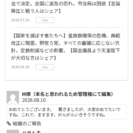
会で決定。全国に波及の恐れ。市当局は困惑【言論
弾圧と戦う人はシェア】
2026.07.16
ブログ
【国家を滅ぼす者たちへ】皇族数確保の危機、典範
改正に暗雲。野党５党、すべての審議に応じない方
針。定数削減などの影響。【国会議員より天皇陛下
が大切な方はシェア】
2026.06.28
ブログ
M様（本名と思われるため管理権にて編集）
2026.08.10
おめでとうございます。 驚きましたが、大変おめでたいで
すね。これで、ますます、がんがんいきそうですね。
結婚のご報告
ハラトモ