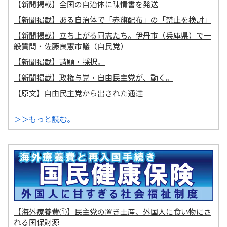
【新聞掲載】全国の自治体に陳情書を発送
【新聞掲載】ある自治体で「赤旗配布」の「禁止を検討」
【新聞掲載】立ち上がる同志たち。伊丹市（兵庫県）で一
般質問・佐藤良憲市議（自民党）
【新聞掲載】請願・採択。
【新聞掲載】政権与党・自由民主党が、動く。
【原文】自由民主党から出された通達
＞＞もっと読む。
【海外療養費①】民主党の置き土産、外国人に食い物にさ
れる国保財源