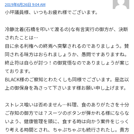
2019年6月26日 9:04 AM
小坪議員様、いつもお疲れ様でございます。
冷静沈着(石橋を叩いて渡るの)な有言実行の御方が、決断
されたことは…
目に余る利権への終焉へ突撃されるのでありましょう。賛
同される味方はおられましょうか、愚問ですありますね。
終止符は自らが討つ！の御覚悟なのでありましょうが案じ
ております。
BLACK様のご察知とわたくしも同様でございます。是迄以
上の御保身を為さって下さいます様お願い申し上げます。
ストレス喰いは否めません…料理、食のありがたさを十分
ご存知の御方では？スーツのボタンが弾かれる様にならな
いよう、健康管理を頭に、食する時は向かう案件をじっく
り考える時間とされ、ちゃぷちゃぷも続行されたし。貴方