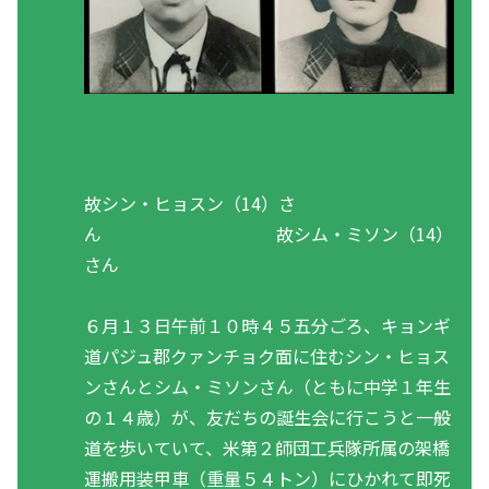
故シン・ヒョスン（14）さ
ん 故シム・ミソン（14）
さん
６月１３日午前１０時４５五分ごろ、キョンギ
道パジュ郡クァンチョク面に住むシン・ヒョス
ンさんとシム・ミソンさん（ともに中学１年生
の１４歳）が、友だちの誕生会に行こうと一般
道を歩いていて、米第２師団工兵隊所属の架橋
運搬用装甲車（重量５４トン）にひかれて即死