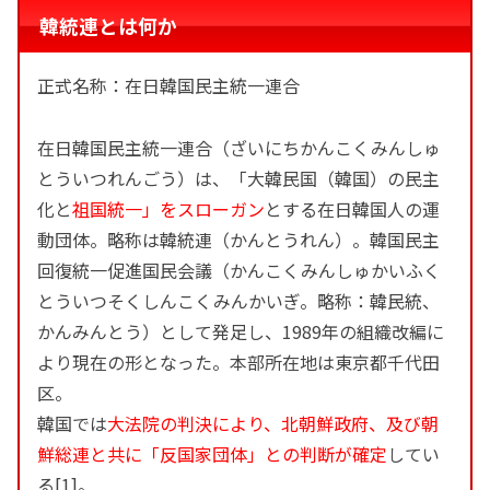
韓統連とは何か
正式名称：在日韓国民主統一連合
在日韓国民主統一連合（ざいにちかんこくみんしゅ
とういつれんごう）は、「大韓民国（韓国）の民主
化と
祖国統一」をスローガン
とする在日韓国人の運
動団体。略称は韓統連（かんとうれん）。韓国民主
回復統一促進国民会議（かんこくみんしゅかいふく
とういつそくしんこくみんかいぎ。略称：韓民統、
かんみんとう）として発足し、1989年の組織改編に
より現在の形となった。本部所在地は東京都千代田
区。
韓国では
大法院の判決により、北朝鮮政府、及び朝
鮮総連と共に「反国家団体」との判断が確定
してい
る[1]。