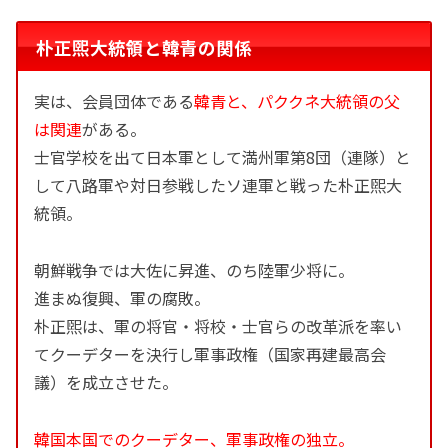
朴正煕大統領と韓青の関係
実は、会員団体である
韓青と、パククネ大統領の父
は関連
がある。
士官学校を出て日本軍として満州軍第8団（連隊）と
して八路軍や対日参戦したソ連軍と戦った朴正煕大
統領。
朝鮮戦争では大佐に昇進、のち陸軍少将に。
進まぬ復興、軍の腐敗。
朴正煕は、軍の将官・将校・士官らの改革派を率い
てクーデターを決行し軍事政権（国家再建最高会
議）を成立させた。
韓国本国でのクーデター、軍事政権の独立。