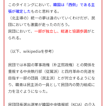
このタイミングにおいて、
韓国は「西側」である主
張が確定した
ものと思料する。
（北主導の）統一の夢は遠のいていくわけだが、民
団においても激震が走ったのだろう。
民団において、
一部が独立し、総連と協調歩調
がと
られる。
（以下、wikipediaを参考）
民団では本国の軍事政権（朴正煕政権）との関係を
重視する中央執行部（従属派）と四月革命の完遂を
目指す一部の団員（民主派）とが対立するようにな
り、韓青は民主派の一員として民団内の勢力結成に
力を注ぐようになった。
民団団長選出選挙が韓国中央情報部（KCIA）の介入