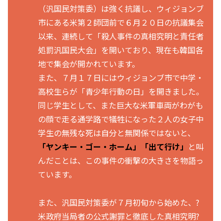
（汎国民対策委）は強く抗議し、ウィジョンブ
市にある米第２師団前で６月２０日の抗議集会
以来、連続して「殺人事件の真相究明と責任者
処罰汎国民大会」を開いており、現在も韓国各
地で集会が開かれています。
また、７月１７日にはウィジョンブ市で中学・
高校生らが「青少年行動の日」を開きました。
同じ学生として、また巨大な米軍車両がわがも
の顔で走る通学路で犠牲になった２人の女子中
学生の無残な死は自分と無関係ではないと、
「ヤンキー・ゴー・ホーム」「出て行け」
と叫
んだことは、この事件の衝撃の大きさを物語っ
ています。
また、汎国民対策委が７月初旬から始めた、?
米政府当局者の公式謝罪と徹底した真相究明?