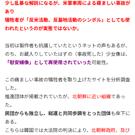
少し乱暴な解説になるが、米軍車両による痛ましい事故が
あり
犠牲者が「反米活動、反基地活動のシンボル」としても使
われたというのが実態ではないか。
当初は製作者も抗議していたというネットの声もあるが、
のち、お蔵入りしていたはずの（事故死した）少女像は、
「慰安婦像」として再使用されていった
可能性。
この痛ましい事故の犠牲者を取り上げたサイトを分析調査
した。
推進団体が掲載されていたが、
北朝鮮に近い組織
であっ
た。
民団からも独立し、総連と共同歩調をとった団体
も傘下に
ある。
こちらは韓国では大法院の判決により、
北朝鮮政府、及び