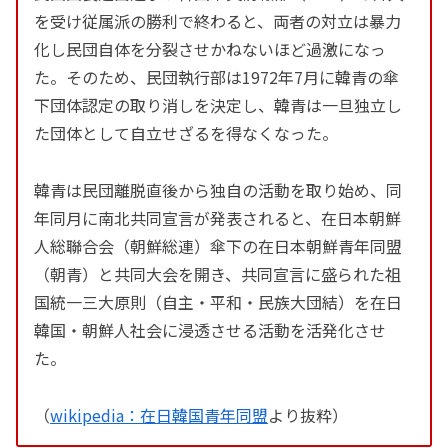
を受け従属派の勝利で終わると、両者の対立は暴力
化し民団自体を分裂させかねないほど過激になっ
た。そのため、民団執行部は1972年7月に韓青の傘
下団体認定の取り消しを決定し、韓青は一旦独立し
た団体として自立せざるを得なくなった。
韓青は民団離脱直後から独自の活動を取り始め、同
年同月に南北共同宣言が発表されると、在日本朝鮮
人総聯合会（朝鮮総連）傘下の在日本朝鮮青年同盟
（朝青）と共同大会を開き、共同宣言に盛られた祖
国統一三大原則（自主・平和・民族大団結）を在日
韓国・朝鮮人社会に浸透させる活動を活発化させ
た。
（
wikipedia：在日韓国青年同盟
より抜粋）