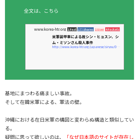
全文は、こちら
www.korea-htr.org
1 Post
177 Shares
1 User
4 Pockets
米軍装甲車による故シン・ヒョスン、シ
ム・ミソンさん殺人事件
http://www.korea-htr.org/japanese/siryou/02/2sgkeika.htm
基地にまつわる痛ましい事故。
そして在韓米軍による、軍法の壁。
沖縄における在日米軍の構図と変わらぬ構造と類似してい
る。
疑問に思って欲しいのは、
「なぜ日本語のサイトが存在し