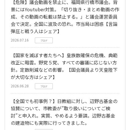
【危険】議会動画を禁止に、福岡県行橋市議会。背
景にはYoutuber対策。「切り抜き・まとめ動画の作
成、その動画の転載は禁止する。」と議会運営委員
会で決定。全国に波及の恐れ。市当局は困惑【言論
弾圧と戦う人はシェア】
2026.07.16
ブログ
【国家を滅ぼす者たちへ】皇族数確保の危機、典範
改正に暗雲。野党５党、すべての審議に応じない方
針。定数削減などの影響。【国会議員より天皇陛下
が大切な方はシェア】
2026.06.28
ブログ
【全国でも初事例？】日教組に対し、辺野古基金の
協賛について、市教委が”取り扱いについてご検
討”と申入れ。実質、やめるよう要請。辺野古基金
の建造物にも実際に行ってきました。