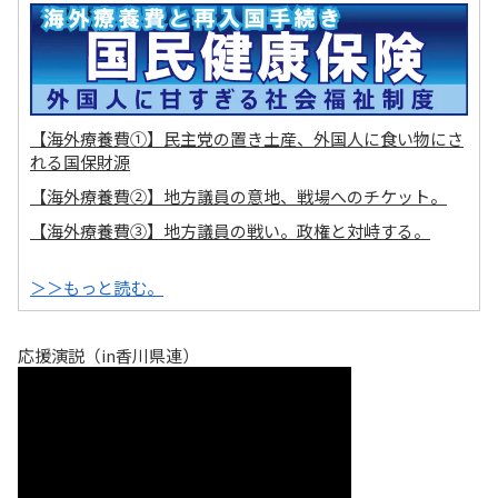
【海外療養費①】民主党の置き土産、外国人に食い物にさ
れる国保財源
【海外療養費②】地方議員の意地、戦場へのチケット。
【海外療養費③】地方議員の戦い。政権と対峙する。
＞＞もっと読む。
応援演説（in香川県連）