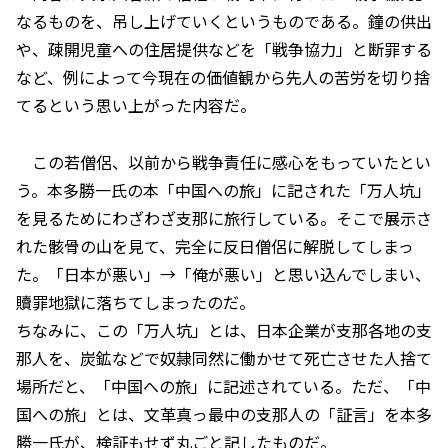
なるものを、吊し上げていくというものである。鐘の供出
や、疎開児童への住居提供などを「戦争協力」と断罪する
など、例によって今現在の価値観から先人の苦労を切り捨
てるという思い上がった内容だ。
この若僧侶、以前から戦争責任に感心をもっていたとい
う。本多勝一氏の本「中国への旅」に記された「万人坑」
を見るためにわざわざ支那に旅行している。そこで展示さ
れた骸骨の山を見て、完全に反日僧侶に解脱してしまっ
た。「日本が悪い」→「俺が悪い」と思い込んでしまい、
贖罪地獄に落ちてしまったのだ。
ちなみに、この「万人坑」とは、日本企業が支那各地の支
那人を、炭鉱などで奴隷同然に働かせて死亡させた人捨て
場所だと、「中国への旅」に記述されている。ただ、「中
国への旅」とは、文革真っ最中の支那人の「証言」を本多
勝一氏が、検証もせず丸ごと記したものだ。