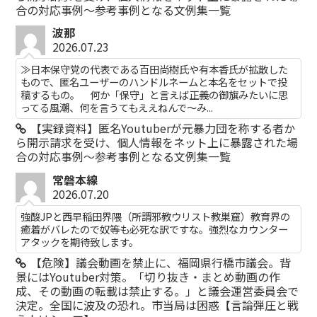
合の対応事例～参考事例となる文例集一覧
波那
2026.07.23
≫日本保守党の代表である百田尚樹氏や有本香氏が拡散した
もので、匿名ユーザーのハンドルネームと本名をセットで投
稿するもの。 何か「保守」と言えば正義の御旗みたいに思
ってる風潮、何を言うてもええねんで〜み...
【実録資料】匿名Youtuberが元暴力団を称する者か
ら開示請求を受け、個人情報をネット上に暴露された場
合の対応事例～参考事例となる文例集一覧
常磐本線
2026.07.20
強酸JPと西早稲田界隈（所謂邪教ウリスト教巣窟）教育界の
癒着がバレたので奴等も必死な訳ですな。強烈なカウンター
アタックを期待致します。
【危険】議会動画を禁止に、福岡県行橋市議会。背
景にはYoutuber対策。「切り抜き・まとめ動画の作
成、その動画の転載は禁止する。」と議会運営委員会で
決定。全国に波及の恐れ。市当局は困惑【言論弾圧と戦