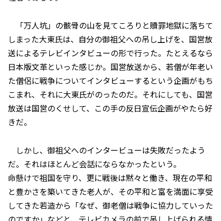
「万人坑」の骸骨の山を見てころりと贖罪地獄に落ちて
しまった大東氏は、自分の御祖父への吊し上げを、国営放
送によるテレビインタビューの形で行った。たとえるなら
日本版文革といった感じか。国営放送から、若僧が年老い
た僧侶に戦争についてインタビューするという企画がもち
こまれ、それに大東氏がのったのだ。それにしても、国営
放送は国営のくせして、この手の反日宣伝企画がやたら好
きだ。
しかし、御祖父へのインタービューは失敗だったよう
だ。それはほとんど会話にならなかったという。
命懸けで祖国を守り、更に戦後は黙々と働き、現在の平和
と豊かさを築いてきた老人が、その平和と富を満面に享受
してきた若造から「なぜ、御老僧は戦争に協力していった
のですか」などと、テレビカメラの前で吊し上げられる情