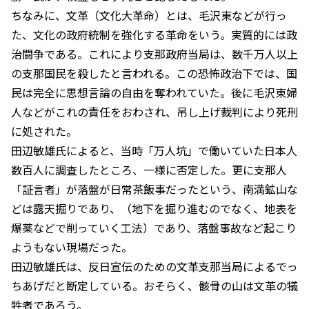
ちなみに、文革（文化大革命）とは、毛沢東などが行っ
た、文化の政府統制を強化する革命をいう。実質的には政
治闘争である。これにより支那政府当局は、数千万人以上
の支那国民を殺したと言われる。この恐怖政治下では、国
民は完全に思想言論の自由を奪われていた。後に毛沢東婦
人などがこれの責任をおわされ、吊し上げ裁判により死刑
に処された。
田辺敏雄氏によると、当時「万人坑」で働いていた日本人
数百人に調査したところ、一様に否定した。更に支那人
「証言者」が落盤が日常茶飯事だったという、南満鉱山な
どは露天掘りであり、（地下を掘り進むのでなく、地表を
爆薬などで削っていく工法）であり、落盤事故など起こり
ようもない現場だった。
田辺敏雄氏は、反日宣伝のための文革支那当局によるでっ
ちあげだと断定している。おそらく、骸骨の山は文革の犠
牲者であろう。