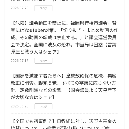
2026.07.20
ブログ
【危険】議会動画を禁止に、福岡県行橋市議会。背
景にはYoutuber対策。「切り抜き・まとめ動画の作
成、その動画の転載は禁止する。」と議会運営委員
会で決定。全国に波及の恐れ。市当局は困惑【言論
弾圧と戦う人はシェア】
2026.07.16
ブログ
【国家を滅ぼす者たちへ】皇族数確保の危機、典範
改正に暗雲。野党５党、すべての審議に応じない方
針。定数削減などの影響。【国会議員より天皇陛下
が大切な方はシェア】
2026.06.28
ブログ
【全国でも初事例？】日教組に対し、辺野古基金の
協賛について、市教委が”取り扱いについてご検