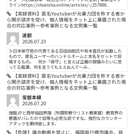
ラインhttps://shueisha.online/articles/-/257888...
【実録資料】匿名Youtuberが元暴力団を称する者か
ら開示請求を受け、個人情報をネット上に暴露された場
合の対応事例～参考事例となる文例集一覧
波那
2026.07.23
≫日本保守党の代表である百田尚樹氏や有本香氏が拡散した
もので、匿名ユーザーのハンドルネームと本名をセットで投
稿するもの。 何か「保守」と言えば正義の御旗みたいに思
ってる風潮、何を言うてもええねんで〜み...
【実録資料】匿名Youtuberが元暴力団を称する者か
ら開示請求を受け、個人情報をネット上に暴露された場
合の対応事例～参考事例となる文例集一覧
常磐本線
2026.07.20
強酸JPと西早稲田界隈（所謂邪教ウリスト教巣窟）教育界の
癒着がバレたので奴等も必死な訳ですな。強烈なカウンター
アタックを期待致します。
【危険】議会動画を禁止に、福岡県行橋市議会。背