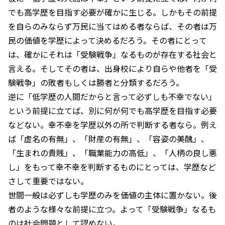
でも高学歴を目指す必要が確かに生じる。しかもその前提
を自らのみならず万民に当てはめる者ならば、その者は万
民の価値を学歴によって決めるだろう。その者にとって
は、確かにそれは「受験戦争」なるものが存在する社会と
言える。そしてその者は、出身校により自らや他者を「受
験戦争」の敗者もしくは勝者と分類するだろう。
逆に「低学歴の人間だからと言って必ずしも不幸でない」
という前提に立てば、別に何が何でも高学歴を目指す必要
などない。幸不幸を学歴以外の所で判断する者なら。例え
ば「虚名の有無」、「財産の有無」、「容姿の美醜」、
「生まれの貴賎」、「職業能力の高低」、「人柄の良し悪
し」をもって幸不幸を判断するものにとっては、学歴など
さして重要ではない。
世間一般は必ずしも学歴のみを価値の主体に置かない。後
者のような様々な前提に立つ。よって「受験戦争」なるも
のは社会問題として認めない。