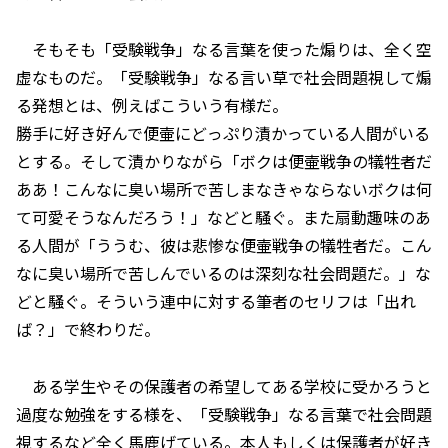
そもそも「受験戦争」なる言葉を使った煽りは、全く空
虚なものだ。「受験戦争」なる言い草で社会問題視して煽
る発想とは、例えばこういう有様だ。
勝手に好き好んで便壷にどっぷり漬かっている人間がいる
とする。そして漬かりながら「ボクは便壷戦争の犠牲者だ
ああ！こんなに臭い場所で苦しまなきゃならないボクは何
て可愛そうなんだろう！」などと騒ぐ。また扇動趣味のあ
る人間が「ううむ、彼は悲惨な便壷戦争の犠牲者だ。こん
なに臭い場所で苦しんでいるのは深刻な社会問題だ。」な
どと騒ぐ。そういう連中に対する筆者のセリフは「出れ
ば？」で終わりだ。
ある学生やその保護者の希望してある学校に受かろうと
過度な勉強をする様を、「受験戦争」なる言葉で社会問題
視するなど全く馬鹿げている。本人もしくは保護者が好き