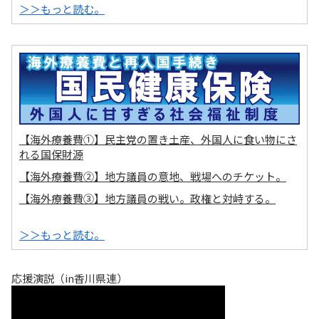
＞＞もっと読む。
【海外療養費①】民主党の置き土産、外国人に食い物にさ
れる国保財源
【海外療養費②】地方議員の意地、戦場へのチケット。
【海外療養費③】地方議員の戦い。政権と対峙する。
＞＞もっと読む。
応援演説（in香川県連）