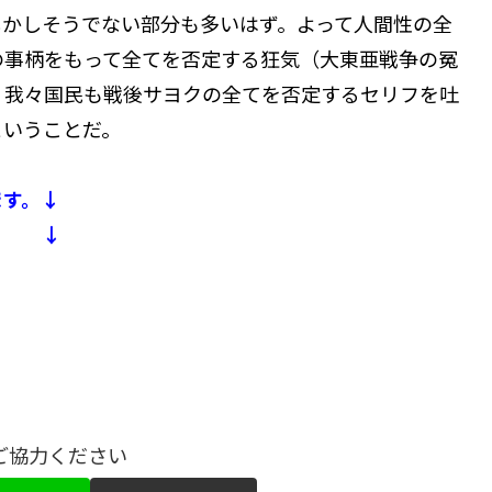
しかしそうでない部分も多いはず。よって人間性の全
の事柄をもって全てを否定する狂気（大東亜戦争の冤
、我々国民も戦後サヨクの全てを否定するセリフを吐
ということだ。
ます。↓
。 ↓
ご協力ください