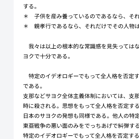
する。
＊ 子供を産み養っているのであるなら、そ
＊ 親孝行であるなら、それだけでその人物
我々は以上の根本的な常識感を見失ってはな
ヨクで十分である。
特定のイデオロギーでもって全人格を否定す
である。
支那などサヨク全体主義体制においては、支
時に殺される。思想をもって全人格を否定す
日本のサヨクの発想も同様である。他人の特
東亜戦争の悪い面のみをでっちあげで糾弾す
特定のイデオロギーでもって全人格を否定す