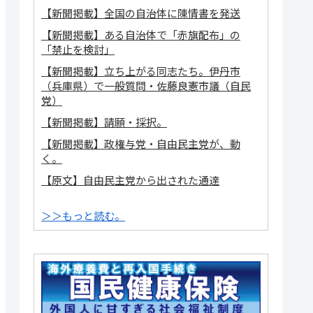
【新聞掲載】全国の自治体に陳情書を発送
【新聞掲載】ある自治体で「赤旗配布」の
「禁止を検討」
【新聞掲載】立ち上がる同志たち。伊丹市
（兵庫県）で一般質問・佐藤良憲市議（自民
党）
【新聞掲載】請願・採択。
【新聞掲載】政権与党・自由民主党が、動
く。
【原文】自由民主党から出された通達
＞＞もっと読む。