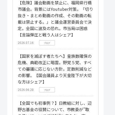
【危険】議会動画を禁止に、福岡県行橋
市議会。背景にはYoutuber対策。「切り
抜き・まとめ動画の作成、その動画の転
載は禁止する。」と議会運営委員会で決
定。全国に波及の恐れ。市当局は困惑
【言論弾圧と戦う人はシェア】
2026.07.16
ブログ
【国家を滅ぼす者たちへ】皇族数確保の
危機、典範改正に暗雲。野党５党、すべ
ての審議に応じない方針。定数削減など
の影響。【国会議員より天皇陛下が大切
な方はシェア】
2026.06.28
ブログ
【全国でも初事例？】日教組に対し、辺
野古基金の協賛について、市教委が”取