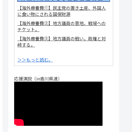
【海外療養費①】民主党の置き土産、外国人
に食い物にされる国保財源
【海外療養費②】地方議員の意地、戦場への
チケット。
【海外療養費③】地方議員の戦い。政権と対
峙する。
＞＞もっと読む。
応援演説（in香川県連）