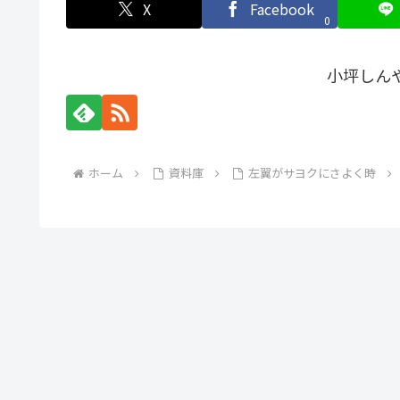
X
Facebook
0
小坪しん
ホーム
資料庫
左翼がサヨクにさよく時