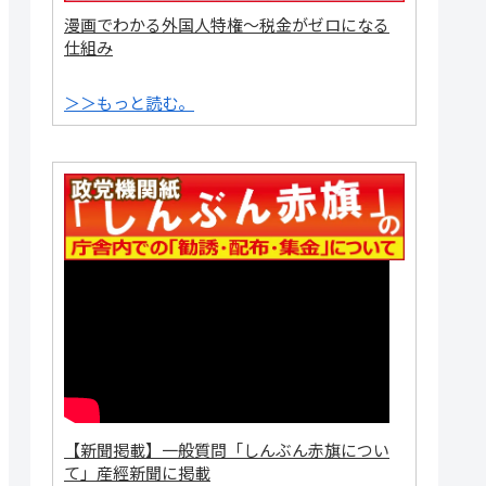
漫画でわかる外国人特権～税金がゼロになる
仕組み
＞＞もっと読む。
【新聞掲載】一般質問「しんぶん赤旗につい
て」産經新聞に掲載