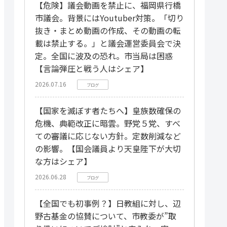
【危険】議会動画を禁止に、福岡県行橋
市議会。背景にはYoutuber対策。「切り
抜き・まとめ動画の作成、その動画の転
載は禁止する。」と議会運営委員会で決
定。全国に波及の恐れ。市当局は困惑
【言論弾圧と戦う人はシェア】
2026.07.16
ブログ
【国家を滅ぼす者たちへ】皇族数確保の
危機、典範改正に暗雲。野党５党、すべ
ての審議に応じない方針。定数削減など
の影響。【国会議員より天皇陛下が大切
な方はシェア】
2026.06.28
ブログ
【全国でも初事例？】日教組に対し、辺
野古基金の協賛について、市教委が”取