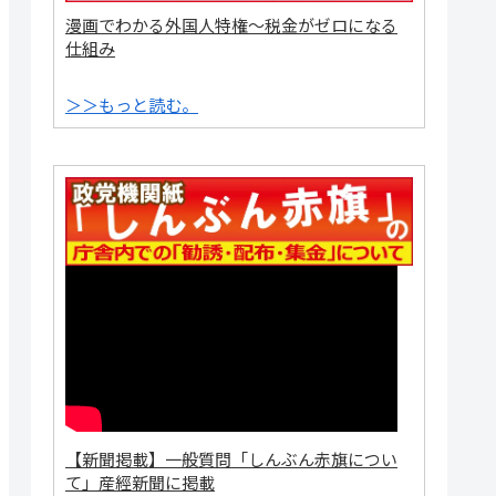
漫画でわかる外国人特権～税金がゼロになる
仕組み
＞＞もっと読む。
【新聞掲載】一般質問「しんぶん赤旗につい
て」産經新聞に掲載