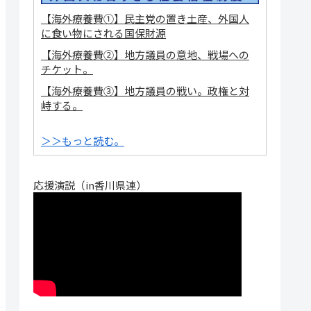
【海外療養費①】民主党の置き土産、外国人
に食い物にされる国保財源
【海外療養費②】地方議員の意地、戦場への
チケット。
【海外療養費③】地方議員の戦い。政権と対
峙する。
＞＞もっと読む。
応援演説（in香川県連）