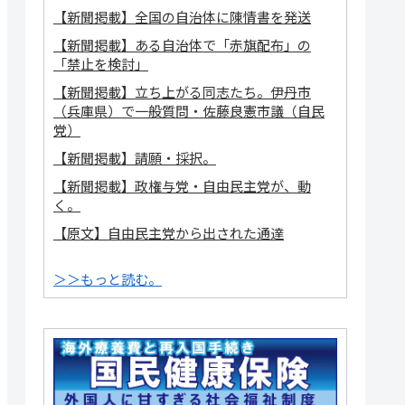
【新聞掲載】全国の自治体に陳情書を発送
【新聞掲載】ある自治体で「赤旗配布」の
「禁止を検討」
【新聞掲載】立ち上がる同志たち。伊丹市
（兵庫県）で一般質問・佐藤良憲市議（自民
党）
【新聞掲載】請願・採択。
【新聞掲載】政権与党・自由民主党が、動
く。
【原文】自由民主党から出された通達
＞＞もっと読む。