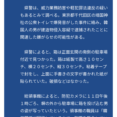
県警は、威力業務妨害や軽犯罪法違反の疑い
もあるとみて調べる。東京都千代田区の靖国神
社の公衆トイレで爆発音がした事件に絡み、韓
国人の男が建造物侵入容疑で逮捕されたことに
関連した嫌がらせの可能性がある。
県警によると、箱は正面玄関の南側の駐車場
付近で見つかった。箱は紙製で高さ１０セン
チ、横２０センチ、縦３０センチ。粘着テープ
で封をし、上面に手書きの文字が書かれた紙が
貼られていた。破損などはなかった。
総領事館によると、防犯カメラに１１日午後
１時ごろ、塀の外から駐車場に箱を投げ込む男
の姿が写っていたという。領事館の職員は「韓