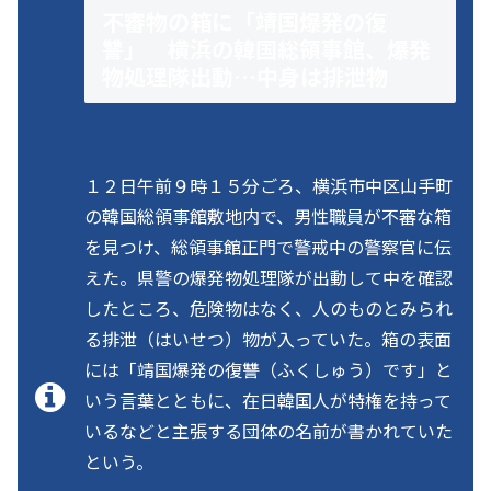
不審物の箱に「靖国爆発の復
讐」 横浜の韓国総領事館、爆発
物処理隊出動…中身は排泄物
１２日午前９時１５分ごろ、横浜市中区山手町
の韓国総領事館敷地内で、男性職員が不審な箱
を見つけ、総領事館正門で警戒中の警察官に伝
えた。県警の爆発物処理隊が出動して中を確認
したところ、危険物はなく、人のものとみられ
る排泄（はいせつ）物が入っていた。箱の表面
には「靖国爆発の復讐（ふくしゅう）です」と
いう言葉とともに、在日韓国人が特権を持って
いるなどと主張する団体の名前が書かれていた
という。