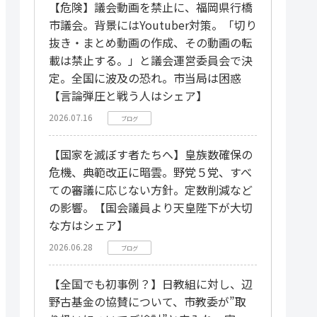
【危険】議会動画を禁止に、福岡県行橋
市議会。背景にはYoutuber対策。「切り
抜き・まとめ動画の作成、その動画の転
載は禁止する。」と議会運営委員会で決
定。全国に波及の恐れ。市当局は困惑
【言論弾圧と戦う人はシェア】
2026.07.16
ブログ
【国家を滅ぼす者たちへ】皇族数確保の
危機、典範改正に暗雲。野党５党、すべ
ての審議に応じない方針。定数削減など
の影響。【国会議員より天皇陛下が大切
な方はシェア】
2026.06.28
ブログ
【全国でも初事例？】日教組に対し、辺
野古基金の協賛について、市教委が”取