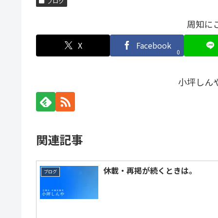
ブログ
周知に
X
Facebook
0
小坪しん
関連記事
休載・再掲が続くときは。
ブログ