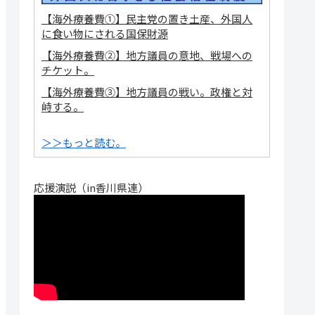
【海外療養費①】民主党の置き土産、外国人
に食い物にされる国保財源
【海外療養費②】地方議員の意地、戦場への
チケット。
【海外療養費③】地方議員の戦い。政権と対
峙する。
＞＞もっと読む。
応援演説（in香川県連）