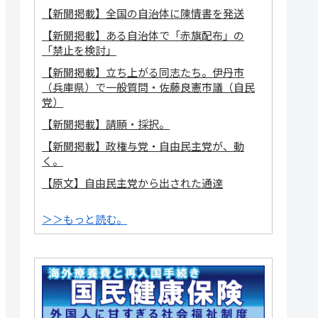
【新聞掲載】全国の自治体に陳情書を発送
【新聞掲載】ある自治体で「赤旗配布」の
「禁止を検討」
【新聞掲載】立ち上がる同志たち。伊丹市
（兵庫県）で一般質問・佐藤良憲市議（自民
党）
【新聞掲載】請願・採択。
【新聞掲載】政権与党・自由民主党が、動
く。
【原文】自由民主党から出された通達
＞＞もっと読む。