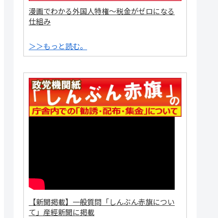
漫画でわかる外国人特権～税金がゼロになる
仕組み
＞＞もっと読む。
【新聞掲載】一般質問「しんぶん赤旗につい
て」産經新聞に掲載