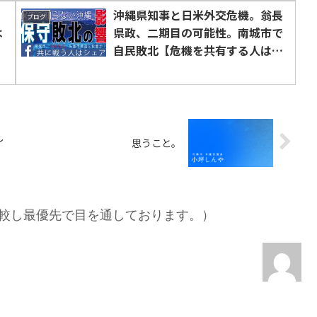
」
沖縄県知事と日米外交危機。翁長
ブログ
は
県政、二期目の可能性。南城市で
自民敗北【危機を共有する人はシ
ェア】
し
思うこと。
較し最優先で目を通しております。）