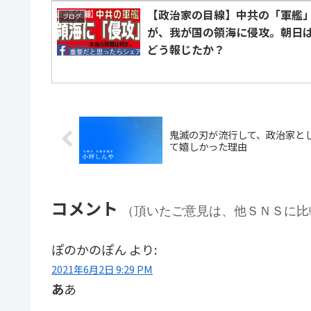
【政治家の目線】中共の「軍艦
ブログ
が、我が国の領海に侵攻。朝日
どう報じたか？
鬼滅の刃が流行して、政治家と
て嬉しかった理由
コメント
（頂いたご意見は、他ＳＮＳに比
ぽのかのぽん
より:
2021年6月2日 9:29 PM
あ
あ