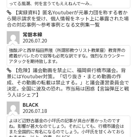
ってる風潮、何を言うてもええねんで〜み...
【実録資料】匿名Youtuberが元暴力団を称する者か
ら開示請求を受け、個人情報をネット上に暴露された場
合の対応事例～参考事例となる文例集一覧
常磐本線
2026.07.20
強酸JPと西早稲田界隈（所謂邪教ウリスト教巣窟）教育界の
癒着がバレたので奴等も必死な訳ですな。強烈なカウンター
アタックを期待致します。
【危険】議会動画を禁止に、福岡県行橋市議会。背
景にはYoutuber対策。「切り抜き・まとめ動画の作
成、その動画の転載は禁止する。」と議会運営委員会で
決定。全国に波及の恐れ。市当局は困惑【言論弾圧と戦
う人はシェア】
BLACK
2026.07.18
よほど辺野古基金の小坪氏の記事が具合が悪かったのです
ね。影響が甚大なのでしょう。それにしても、行橋市議会は
また全国的に有名になるのでしょう。小坪氏を甘くみておら
れますね。以上 文責 BLACK