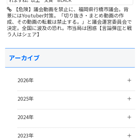
【危険】議会動画を禁止に、福岡県行橋市議会。背
景にはYoutuber対策。「切り抜き・まとめ動画の作
成、その動画の転載は禁止する。」と議会運営委員会で
決定。全国に波及の恐れ。市当局は困惑【言論弾圧と戦
う人はシェア】
アーカイブ
2026年
8月
(1)
2025年
7月
(2)
6月
(4)
12月
(1)
2024年
4月
(2)
11月
(4)
3月
(3)
10月
(3)
12月
(3)
2023年
2月
(5)
9月
(3)