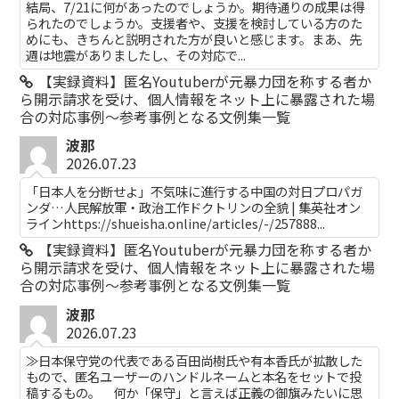
結局、7/21に何があったのでしょうか。期待通りの成果は得
られたのでしょうか。支援者や、支援を検討している方のた
めにも、きちんと説明された方が良いと感じます。まあ、先
週は地震がありましたし、その対応で...
【実録資料】匿名Youtuberが元暴力団を称する者か
ら開示請求を受け、個人情報をネット上に暴露された場
合の対応事例～参考事例となる文例集一覧
波那
2026.07.23
「日本人を分断せよ」不気味に進行する中国の対日プロパガ
ンダ…人民解放軍・政治工作ドクトリンの全貌 | 集英社オン
ラインhttps://shueisha.online/articles/-/257888...
【実録資料】匿名Youtuberが元暴力団を称する者か
ら開示請求を受け、個人情報をネット上に暴露された場
合の対応事例～参考事例となる文例集一覧
波那
2026.07.23
≫日本保守党の代表である百田尚樹氏や有本香氏が拡散した
もので、匿名ユーザーのハンドルネームと本名をセットで投
稿するもの。 何か「保守」と言えば正義の御旗みたいに思