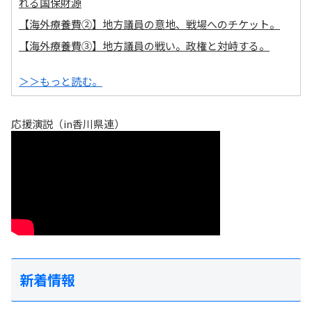
れる国保財源
【海外療養費②】地方議員の意地、戦場へのチケット。
【海外療養費③】地方議員の戦い。政権と対峙する。
＞＞もっと読む。
応援演説（in香川県連）
新着情報