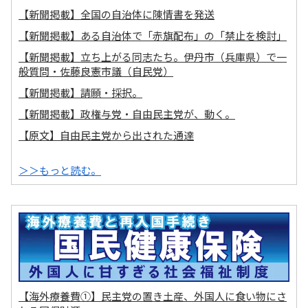
【新聞掲載】全国の自治体に陳情書を発送
【新聞掲載】ある自治体で「赤旗配布」の「禁止を検討」
【新聞掲載】立ち上がる同志たち。伊丹市（兵庫県）で一
般質問・佐藤良憲市議（自民党）
【新聞掲載】請願・採択。
【新聞掲載】政権与党・自由民主党が、動く。
【原文】自由民主党から出された通達
＞＞もっと読む。
【海外療養費①】民主党の置き土産、外国人に食い物にさ