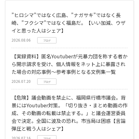
”ヒロシマ”ではなく広島、”ナガサキ”ではなく長
崎、”フクシマ”ではなく福島だ。【いい加減、ウザ
イと思った人はシェア】
2026.08.06
ブログ
【実録資料】匿名Youtuberが元暴力団を称する者か
ら開示請求を受け、個人情報をネット上に暴露され
た場合の対応事例～参考事例となる文例集一覧
2026.07.20
ブログ
【危険】議会動画を禁止に、福岡県行橋市議会。背
景にはYoutuber対策。「切り抜き・まとめ動画の作
成、その動画の転載は禁止する。」と議会運営委員
会で決定。全国に波及の恐れ。市当局は困惑【言論
弾圧と戦う人はシェア】
2026.07.16
ブログ