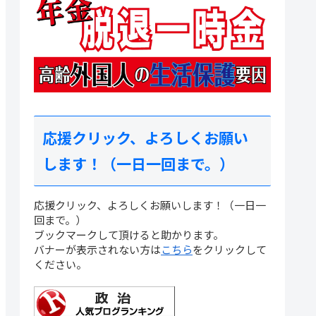
応援クリック、よろしくお願い
します！（一日一回まで。）
守系候
【公文書が存在か？】松川る
応援候補
い女性局長とフランス、国会
応援クリック、よろしくお願いします！（一日一
援しよ
で追及の可能性も。外交公電
回まで。）
（便宜供与依頼）とは何か。
ブックマークして頂けると助かります。
バナーが表示されない方は
こちら
をクリックして
ください。