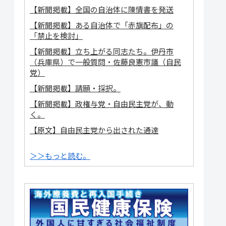
【新聞掲載】全国の自治体に陳情書を発送
【新聞掲載】ある自治体で「赤旗配布」の
「禁止を検討」
【新聞掲載】立ち上がる同志たち。伊丹市
（兵庫県）で一般質問・佐藤良憲市議（自民
党）
【新聞掲載】請願・採択。
【新聞掲載】政権与党・自由民主党が、動
く。
【原文】自由民主党から出された通達
＞＞もっと読む。