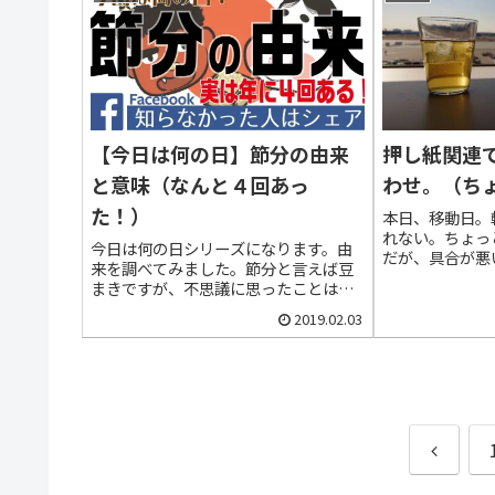
動...
【今日は何の日】節分の由来
押し紙関連
と意味（なんと４回あっ
わせ。（ち
た！）
本日、移動日。
れない。ちょっ
今日は何の日シリーズになります。由
だが、具合が悪
来を調べてみました。節分と言えば豆
間近くいたから
まきですが、不思議に思ったことはあ
機が苦手だ。は
りませんか？実は知らないことも出て
４時４５分に搭
2019.02.03
きて、少しびっくり。トリビア的な話
には羽田空港に
になるかも知れませんが、驚いたので
ツ...
今日は節分を調べてみました。＜急募
＞...
前