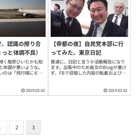
う言...
で、認識の擦り合
【帝都の夜】自民党本部に行
ょっと体調不良）
ってみた。東京日記
軽く風邪ひいたかも知
普通に、日記と言うか活動報告になり
と体調が悪いような。
ます。出張中のため長文のBlogが書け
いのは「飛行場に６時
ず、FBで投稿した内容の転載および加
」だと思う。私は飛行
筆修正となります。本日、和田 政宗先
っきり言って怖い。１
生の朝食会に参加させて頂きました。
乗すべく、１３時過ぎ
朝からご飯を食べつつ、ガッツリ勉
2019.02.02
2019.02.01
ついていた。ゆっくり
強。参加者には著名な財界人も多...
1
2
3