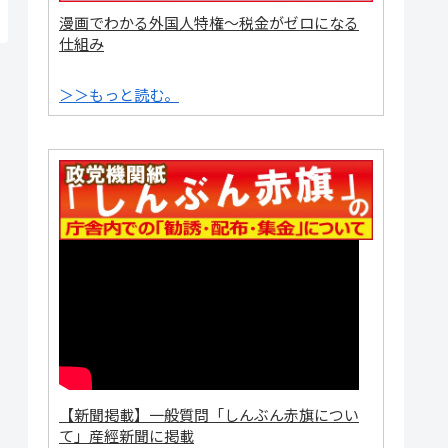
漫画でわかる外国人特権～税金がゼロになる
仕組み
＞＞もっと読む。
【新聞掲載】一般質問「しんぶん赤旗につい
て」産經新聞に掲載