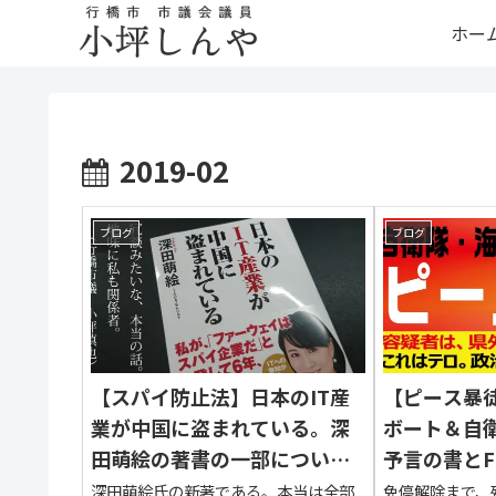
ホー
2019-02
ブログ
ブログ
【スパイ防止法】日本のIT産
【ピース暴
業が中国に盗まれている。深
ボート＆自
田萌絵の著書の一部につい
予言の書と
て、現職議員として証言する
解できない
深田萌絵氏の新著である。本当は全部
免停解除まで、