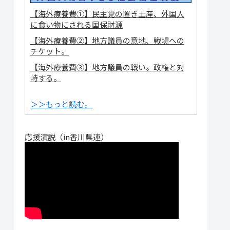
【海外療養費①】民主党の置き土産、外国人
に食い物にされる国保財源
【海外療養費②】地方議員の意地、戦場への
チケット。
【海外療養費③】地方議員の戦い。政権と対
峙する。
＞＞もっと読む。
応援演説（in香川県連）