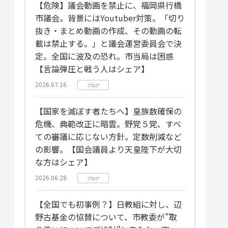
【危険】議会動画を禁止に、福岡県行橋
市議会。背景にはYoutuber対策。「切り
抜き・まとめ動画の作成、その動画の転
載は禁止する。」と議会運営委員会で決
定。全国に波及の恐れ。市当局は困惑
【言論弾圧と戦う人はシェア】
2026.07.16
ブログ
【国家を滅ぼす者たちへ】皇族数確保の
危機、典範改正に暗雲。野党５党、すべ
ての審議に応じない方針。定数削減など
の影響。【国会議員より天皇陛下が大切
な方はシェア】
2026.06.28
ブログ
【全国でも初事例？】日教組に対し、辺
野古基金の協賛について、市教委が”取