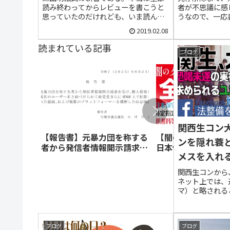
読み終わってからレビューを書こうと
者が不思議に感
【やっぱりか！と感じた人は
思っていたのだけれども、いま読んで
うなので、一応
シェア】
いる途中。もう少し前に送ってくれて
今中元広容疑者
2019.02.08
いたのだけれども、度重なる出張とか
ト＆自衛隊地方
で思うように時間がとれず。今日はゆ
に名前が乗った。
読まれている記事
っくりしながら、読書でもしようと思
でも「Iさん」に
ブログ
っ...
関西生コン
【報告書】元暴力団を称する
【闇のクマさん、全
ンを隠れ蓑
者から発信者情報開示請求を
日本保守党の広報活
メスを入れ
受け、個人情報を匿名のユー
ている者が、特定指
ザー名と紐づけられて政党党
である神戸山口組の
を求める人
関西生コンから
首らにSNS上で拡散された経
務めていたと自称し
ネット上では、
緯、および複数のプラットフ
料等１１００万円を
マ）と略される
ォーマーを横断した収益構造
匿名youtuberに
称は「全日本建
件の判決文
西地区生コン支
トルによれば「
コン支部」とあ
ブログ
ブログ