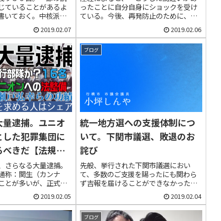
じていることがあるよ
ったことに自分自身にショックを受け
らない」【通名の禁止を求め
書いておく。中核派の
ている。今後、再発防止のために、ど
る人はシェア】
（６９）が、海保ボー
う対応すべきかを考えなければならな
2019.02.07
2019.02.06
本部に放火した。報道
い」と述べたそうだ。再発防止策を掲
ところで、私のBlog
げるのであれば、政治家である以上は
ついて触れている...
政策活動で展開して頂くよりない。
ブログ
【通...
大量逮捕。ユニオ
統一地方選への支援体制につ
面勝訴】
【漫画でわかる外国人特権】
【当選して欲しい保
とした犯罪集団に
いて。下関市議選、敗退のお
動を行っ
年金を解約でき一時金をもら
補】統一地方選挙・
るべきだ【法規制
詫び
定暴力団
った上に、老後は生活保護を
一覧【シェアして応
元組長を
受給することもできる衝撃の
う！】
はシェア】
、さらなる大量逮捕。
先般、挙行された下関市議選におい
て、慰謝
実態
通称：関生（カンナ
て、多数のご支援を賜ったにも関わら
民間人の
ことが多いが、正式名
ず吉報を届けることができなかったこ
請求した事
設運輸連帯労働組合関
とを、まずもってお詫びいたします。
2019.02.05
2019.02.04
部」である。HPのタイ
秋山候補からも御礼とともに丁寧な連
連帯ユニオン 関西生
絡を受けており、力不足、不徳の致す
る。ユニオンが労働運
ところ、結果を厳粛に受け止めるとい
ブログ