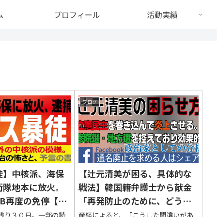
ム
プロフィール
活動実績
ブログ
徒】中核派、海保
【辻元清美が困る、具体的な
衛隊地本に放火。
戦法】韓国籍弁護士から献金
FB再度の免停【理
「再発防止のために、どう対
人はシェア】
応すべきかを考えなければな
残り３０日。一部の読
産経によると、「こうした間違いがあ