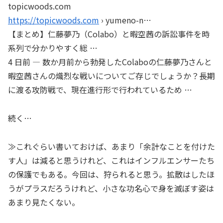
topicwoods.com
https://topicwoods.com
› yumeno-n…
【まとめ】仁藤夢乃（Colabo）と暇空茜の訴訟事件を時
系列で分かりやすく総 …
4 日前 — 数か月前から勃発したColaboの仁藤夢乃さんと
暇空茜さんの熾烈な戦いについてご存じでしょうか？長期
に渡る攻防戦で、現在進行形で行われているため …
続く…
≫これぐらい書いておけば、あまり「余計なことを付けた
す人」は減ると思うけれど、これはインフルエンサーたち
の保護でもある。今回は、狩られると思う。拡散はしたほ
うがプラスだろうけれど、小さな功名心で身を滅ぼす姿は
あまり見たくない。