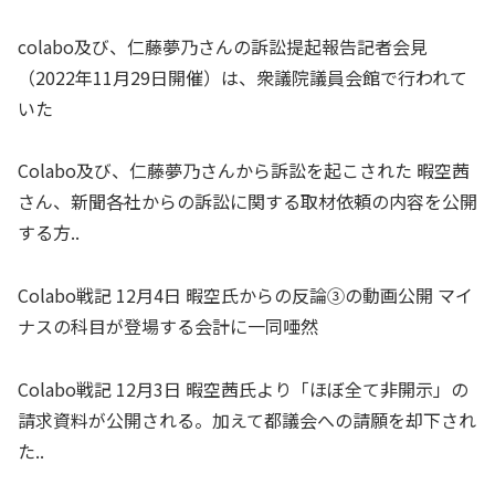
colabo及び、仁藤夢乃さんの訴訟提起報告記者会見
（2022年11月29日開催）は、衆議院議員会館で行われて
いた
Colabo及び、仁藤夢乃さんから訴訟を起こされた 暇空茜
さん、新聞各社からの訴訟に関する取材依頼の内容を公開
する方..
Colabo戦記 12月4日 暇空氏からの反論③の動画公開 マイ
ナスの科目が登場する会計に一同唖然
Colabo戦記 12月3日 暇空茜氏より「ほぼ全て非開示」の
請求資料が公開される。加えて都議会への請願を却下され
た..