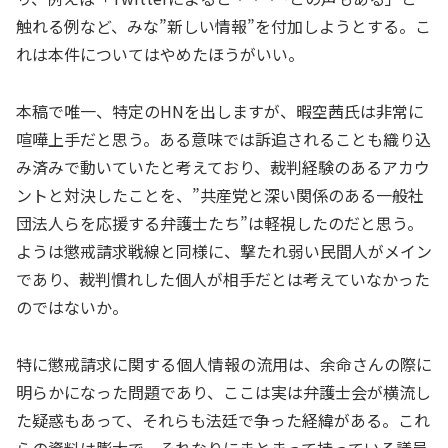
触れる例など、みな”新しい情報”を付加しようとする。こ
れは本件についてはやめたほうがいい。
本稿で唯一、特定のHNを出しますが、暇空茜氏は非常に
喧嘩上手だと思う。ある意味では訴追されることも織り込
み済みで動いていたと考えており、裁判経験のあるアカウ
ントと対決したことを、”共産党と深い関係のある一般社
団法人らを応援する弁護士たち”は軽視したのだと思う。
ようは懲戒請求戦線と同様に、撃たれ弱い民間人がメイン
であり、裁判慣れした個人が相手だとは考えていなかった
のではないか。
特に懲戒請求に関する個人情報の流用は、余命さんの際に
明らかになった問題であり、ここは実は弁護士会が横流し
た疑惑もあって、それらも法廷で争った経緯がある。これ
らの資料は膨大で、それなりにまとまって持っている議員