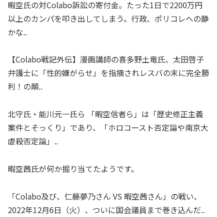
暇空氏の対Colabo訴訟の寄付金。たった1日で2200万円
以上のカンパを叩き出してしまう。行政、ポリコレへの静
かな..
【Colabo戦記外伝】漫画講師の喜多野土竜氏、太田啓子
弁護士に「性的嫌がらせ」を指摘されレスバの末に完全勝
利！の顛..
北守氏・能川元一氏ら 「暇空信者ら」は「歴史修正主義
案件とそっくり」であり、「ホロコースト否定論や南京大
虐殺否定論」..
暇空茜氏が何か掘り当てたようです。
「Colabo及び、仁藤夢乃さん VS 暇空茜さん」の戦い、
2022年12月6日（火）、ついに国会議員まで巻き込んだ..