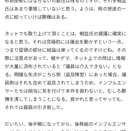
形勢逆転にはならない可能性は残るのですが、それを暇空
氏はあまり重視していないと思う。ようは、税の使途の一
点に絞っていけば勝機はある。
ネットでも取り上げて頂くことは、暇空氏の援護に確実に
なると思う。それは究極的には議会を動かすという一点。
つまり冒頭の部分に結論は戻ってくるのですけどね。その
際に注意点があって、嘘やデマ、ネット上での飛ばし情報
が大量に流布されていると「議員は介入できない」とな
る。明確な失点がこちら側（追及陣営）にあった場合、議
員側はそれも含めて追及されてしまうため、インフルエン
サーたちは相当に気を付けて本件を扱わないと、むしろ勝
機を潰してしまうことになる。良かれと思ってやっても、
それでは贔屓の引き倒しだ。
だいたい、後半戦になってから、後発組のインフルエンサ