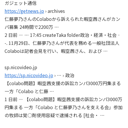
ガジェット通信
https://getnews.jp
› archives
仁藤夢乃さんのColaboから訴えられた暇空茜さんがカン
パ募集 24時間で2200万 …
2 日前 — … 17:45 createTaka folder政治・経済・社会 ·
-. 11月29日、仁藤夢乃さんが代表を務める一般社団法人
Colaboは記者会見を行い、暇空茜さん、および …
sp.nicovideo.jp
https://sp.nicovideo.jp
› … › 政治
【colabo問題】暇空茜支援の訴訟カンパ3000万円集まる
一方「Colabo と仁藤 …
1 日前 — 【colabo問題】暇空茜支援の訴訟カンパ3000万
円集まる 一方「Colabo と仁藤夢乃さんを支える会」参加
の牧師は覚○剤使用容疑で逮捕される [社会・ …