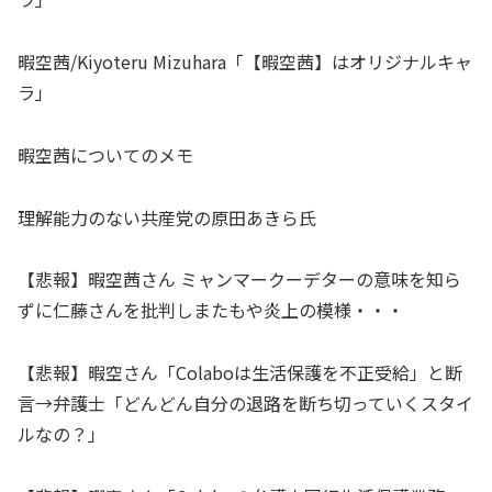
暇空茜/Kiyoteru Mizuhara「【暇空茜】はオリジナルキャ
ラ」
暇空茜についてのメモ
理解能力のない共産党の原田あきら氏
【悲報】暇空茜さん ミャンマークーデターの意味を知ら
ずに仁藤さんを批判しまたもや炎上の模様・・・
【悲報】暇空さん「Colaboは生活保護を不正受給」と断
言→弁護士「どんどん自分の退路を断ち切っていくスタイ
ルなの？」