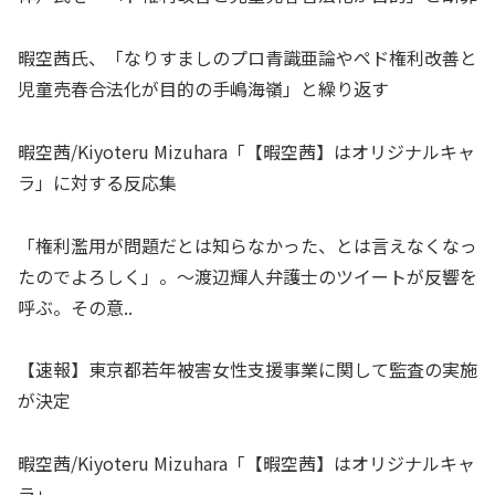
暇空茜氏、「なりすましのプロ青識亜論やペド権利改善と
児童売春合法化が目的の手嶋海嶺」と繰り返す
暇空茜/Kiyoteru Mizuhara「【暇空茜】はオリジナルキャ
ラ」に対する反応集
「権利濫用が問題だとは知らなかった、とは言えなくなっ
たのでよろしく」。〜渡辺輝人弁護士のツイートが反響を
呼ぶ。その意..
【速報】東京都若年被害女性支援事業に関して監査の実施
が決定
暇空茜/Kiyoteru Mizuhara「【暇空茜】はオリジナルキャ
ラ」