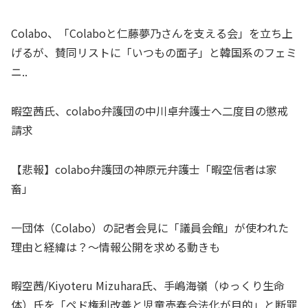
Colabo、「Colaboと仁藤夢乃さんを支える会」を立ち上
げるが、賛同リストに「いつもの面子」と韓国系のフェミ
ニ..
暇空茜氏、colabo弁護団の中川卓弁護士へ二度目の懲戒
請求
【悲報】colabo弁護団の神原元弁護士「暇空信者は家
畜」
一団体（Colabo）の記者会見に「議員会館」が使われた
理由と経緯は？〜情報公開を求める動きも
暇空茜/Kiyoteru Mizuhara氏、手嶋海嶺（ゆっくり生命
体）氏を「ペド権利改善と児童売春合法化が目的」と断罪