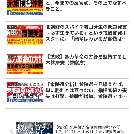
と、今までの反省点。その上でなすべ
きこと。
北朝鮮のスパイ？有田芳生の問題発言
ブログ
『必ず生きている』という拉致啓発ポ
スターに、「願望はわかるが虚偽はダ
メ」と放言【人の心がない政治家】
【拡散】暴力革命の方針を堅持する日
ブログ
本共産党（警察庁）
【衆院選分析】参院選を見据えれば、
ブログ
単に勝利とは喜べない。指揮官級の喪
失は打撃。接戦が増加、参院選ではど
う動くか？【兜の緒を締める人はシェ
ア】
【拡散】北朝鮮人権侵害問題啓発週間
１２月１０日～１６日【拉致被害者全員