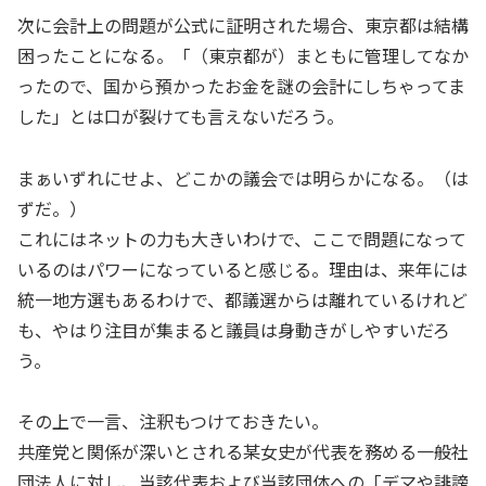
次に会計上の問題が公式に証明された場合、東京都は結構
困ったことになる。「（東京都が）まともに管理してなか
ったので、国から預かったお金を謎の会計にしちゃってま
した」とは口が裂けても言えないだろう。
まぁいずれにせよ、どこかの議会では明らかになる。（は
ずだ。）
これにはネットの力も大きいわけで、ここで問題になって
いるのはパワーになっていると感じる。理由は、来年には
統一地方選もあるわけで、都議選からは離れているけれど
も、やはり注目が集まると議員は身動きがしやすいだろ
う。
その上で一言、注釈もつけておきたい。
共産党と関係が深いとされる某女史が代表を務める一般社
団法人に対し、当該代表および当該団体への「デマや誹謗