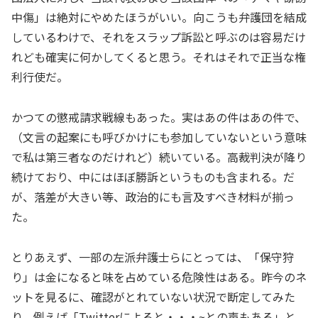
中傷」は絶対にやめたほうがいい。向こうも弁護団を結成
しているわけで、それをスラップ訴訟と呼ぶのは容易だけ
れども確実に何かしてくると思う。それはそれで正当な権
利行使だ。
かつての懲戒請求戦線もあった。実はあの件はあの件で、
（文言の起案にも呼びかけにも参加していないという意味
で私は第三者なのだけれど）続いている。高裁判決が降り
続けており、中にはほぼ勝訴というものも含まれる。だ
が、落差が大きい等、政治的にも言及すべき材料が揃っ
た。
とりあえず、一部の左派弁護士らにとっては、「保守狩
り」は金になると味を占めている危険性はある。昨今のネ
ットを見るに、確認がとれていない状況で断定してみた
り、例えば「Twitterによると・・・~との声もある」と