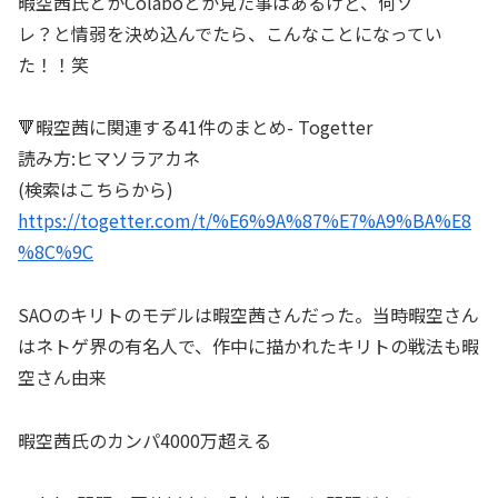
暇空茜氏とかColaboとか見た事はあるけど、何ソ
レ？と情弱を決め込んでたら、こんなことになってい
た！！笑
🔻暇空茜に関連する41件のまとめ- Togetter
読み方:ヒマソラアカネ
(検索はこちらから)
https://togetter.com/t/%E6%9A%87%E7%A9%BA%E8
%8C%9C
SAOのキリトのモデルは暇空茜さんだった。当時暇空さん
はネトゲ界の有名人で、作中に描かれたキリトの戦法も暇
空さん由来
暇空茜氏のカンパ4000万超える