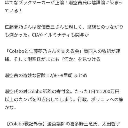
はてなブックマーカーが正論！暇空茜氏は陰謀論に染まっ
ている！
仁藤夢乃さんは安倍晋三さんと親しく、皇族とのつながり
も深かった。CIAやイルミナティも関与か
「Colaboと仁藤夢乃さんを支える会」賛同人の牧師が逮
捕、そして暇空氏がまたも『何か』を見つける
暇空茜の奇妙な冒険 12/8～9早朝 まとめ
暇空氏の対Colabo訴訟の寄付金。たった1日で2200万円
以上のカンパを叩き出してしまう。行政、ポリコレへの静
かな..
【Colabo戦記外伝】漫画講師の喜多野土竜氏、太田啓子