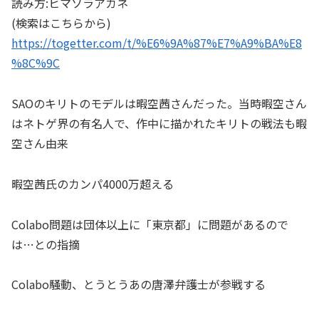
読み方:ヒマソラアカネ
(検索はこちらから)
https://togetter.com/t/%E6%9A%87%E7%A9%BA%E8
%8C%9C
SAOのキリトのモデルは暇空茜さんだった。当時暇空さん
はネトゲ界の有名人で、作中に描かれたキリトの戦法も暇
空さん由来
暇空茜氏のカンパ4000万超える
Colabo問題は団体以上に「東京都」に問題があるので
は…との指摘
Colabo騒動、とうとうあの唐澤弁護士が参戦する