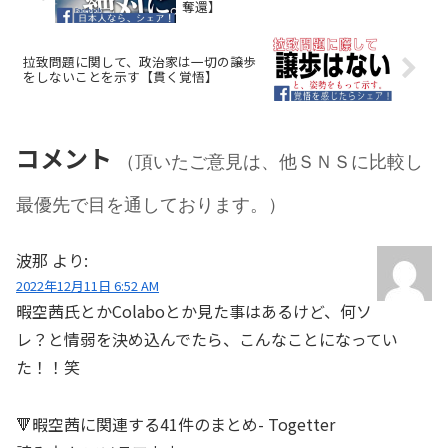
奪還】
拉致問題に関して、政治家は一切の譲歩
をしないことを示す【貫く覚悟】
コメント
（頂いたご意見は、他ＳＮＳに比較し
最優先で目を通しております。）
波那
より:
2022年12月11日 6:52 AM
暇空茜氏とかColaboとか見た事はあるけど、何ソ
レ？と情弱を決め込んでたら、こんなことになってい
た！！笑
🔻暇空茜に関連する41件のまとめ- Togetter