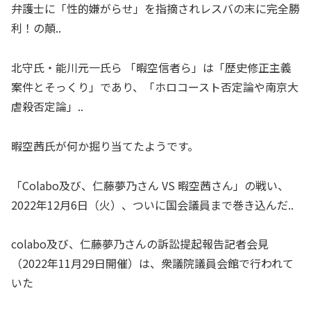
弁護士に「性的嫌がらせ」を指摘されレスバの末に完全勝
利！の顛..
北守氏・能川元一氏ら 「暇空信者ら」は「歴史修正主義
案件とそっくり」であり、「ホロコースト否定論や南京大
虐殺否定論」..
暇空茜氏が何か掘り当てたようです。
「Colabo及び、仁藤夢乃さん VS 暇空茜さん」の戦い、
2022年12月6日（火）、ついに国会議員まで巻き込んだ..
colabo及び、仁藤夢乃さんの訴訟提起報告記者会見
（2022年11月29日開催）は、衆議院議員会館で行われて
いた