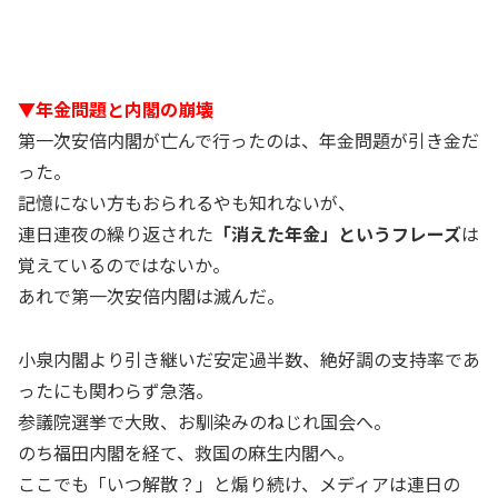
▼年金問題と内閣の崩壊
第一次安倍内閣が亡んで行ったのは、年金問題が引き金だ
った。
記憶にない方もおられるやも知れないが、
連日連夜の繰り返された
「消えた年金」というフレーズ
は
覚えているのではないか。
あれで第一次安倍内閣は滅んだ。
小泉内閣より引き継いだ安定過半数、絶好調の支持率であ
ったにも関わらず急落。
参議院選挙で大敗、お馴染みのねじれ国会へ。
のち福田内閣を経て、救国の麻生内閣へ。
ここでも「いつ解散？」と煽り続け、メディアは連日の