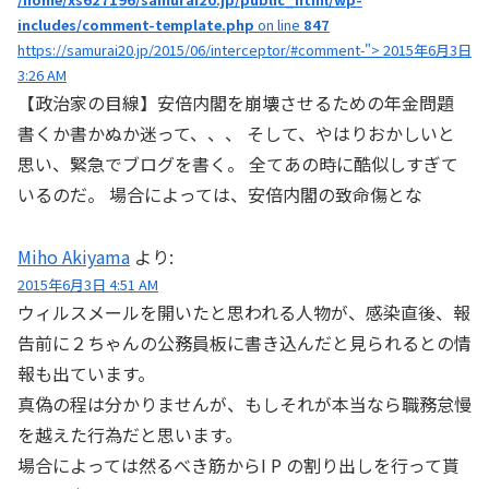
includes/comment-template.php
on line
847
https://samurai20.jp/2015/06/interceptor/#comment-"> 2015年6月3日
3:26 AM
【政治家の目線】安倍内閣を崩壊させるための年金問題
書くか書かぬか迷って、、、 そして、やはりおかしいと
思い、緊急でブログを書く。 全てあの時に酷似しすぎて
いるのだ。 場合によっては、安倍内閣の致命傷とな
Miho Akiyama
より:
2015年6月3日 4:51 AM
ウィルスメールを開いたと思われる人物が、感染直後、報
告前に２ちゃんの公務員板に書き込んだと見られるとの情
報も出ています。
真偽の程は分かりませんが、もしそれが本当なら職務怠慢
を越えた行為だと思います。
場合によっては然るべき筋からI P の割り出しを行って貰