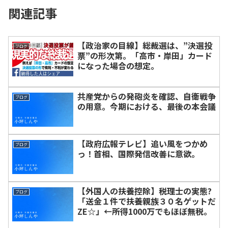
関連記事
【政治家の目線】総裁選は、”決選投
ブログ
票”の形次第。「高市・岸田」カード
になった場合の想定。
共産党からの発砲炎を確認、自衛戦争
ブログ
の用意。今期における、最後の本会議
【政府広報テレビ】追い風をつかめ
ブログ
っ！首相、国際発信改善に意欲。
【外国人の扶養控除】税理士の実態?
ブログ
「送金１件で扶養親族３０名ゲットだ
ZE☆」←所得1000万でもほぼ無税。