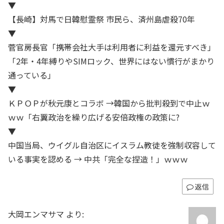
▼
【長崎】対馬で日韓慰霊祭 市民ら、済州島虐殺70年
▼
菅官房長官「携帯会社大手は利用者に利益を還元すべき」
「2年・4年縛りやSIMロック、世界にはない慣行がまかり
通っている」
▼
ＫＰＯＰが秋元康とコラボ →韓国から批判殺到で中止ｗ
ｗｗ「右翼政治を繰り広げる安倍政権の政策に?
▼
中国当局、ウイグル自治区にイスラム教徒を強制収容して
いる事実を認める → 中共「完全な捏造！」ｗｗｗ
返信
大岡エンマサマ
より: