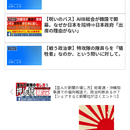
【呪いのバス】AIIB総会が韓国で開
ブログ
幕。なぜか日本を招待⇒日本政府「出
席の理由がない」
【戦う政治家】特攻隊の隊員らを「犠
ブログ
牲者」なのか、という問いに対して。
【歪んだ新聞の壊し方】総裁選・沖縄知
事選での偏向報道で、政治判断あるか？
【シェアすると新聞社が泣くエントリ】