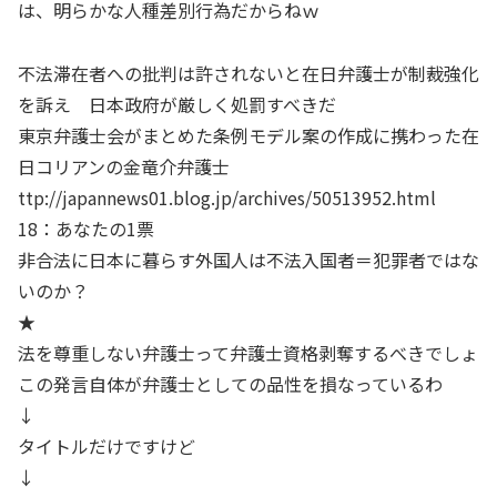
は、明らかな人種差別行為だからねｗ
不法滞在者への批判は許されないと在日弁護士が制裁強化
を訴え 日本政府が厳しく処罰すべきだ
東京弁護士会がまとめた条例モデル案の作成に携わった在
日コリアンの金竜介弁護士
ttp://japannews01.blog.jp/archives/50513952.html
18：あなたの1票
非合法に日本に暮らす外国人は不法入国者＝犯罪者ではな
いのか？
★
法を尊重しない弁護士って弁護士資格剥奪するべきでしょ
この発言自体が弁護士としての品性を損なっているわ
↓
タイトルだけですけど
↓