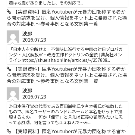
週は地震がありましたし、その対応で...
【実録資料】匿名Youtuberが元暴力団を称する者か
ら開示請求を受け、個人情報をネット上に暴露された場
合の対応事例～参考事例となる文例集一覧
波那
2026.07.23
「日本人を分断せよ」不気味に進行する中国の対日プロパガ
ンダ…人民解放軍・政治工作ドクトリンの全貌 | 集英社オン
ラインhttps://shueisha.online/articles/-/257888...
【実録資料】匿名Youtuberが元暴力団を称する者か
ら開示請求を受け、個人情報をネット上に暴露された場
合の対応事例～参考事例となる文例集一覧
波那
2026.07.23
≫日本保守党の代表である百田尚樹氏や有本香氏が拡散した
もので、匿名ユーザーのハンドルネームと本名をセットで投
稿するもの。 何か「保守」と言えば正義の御旗みたいに思
ってる風潮、何を言うてもええねんで〜み...
【実録資料】匿名Youtuberが元暴力団を称する者か