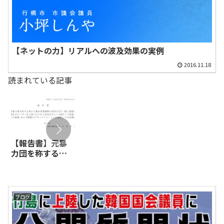
【ネットの力】リアルへの波及効果の実例
2016.11.18
読まれている記事
【報告書】元暴
【闇のクマさ
【漫画でわかる
力団を称する者
ん、全面勝訴】
外国人特権】年
から発信者情報
日本保守党の広
金を解約でき一
開示請求を受け、
報活動を行って
時金をもらった
個人情報を匿名
いる者が、特定
上に、老後は生
のユーザー名と
指定暴力団であ
活保護を受給す
ブログ
紐づけられて政
る神戸山口組の
ることもできる
党党首らにSNS上
元組長を務めて
衝撃の実態
で拡散された経
いたと自称して、