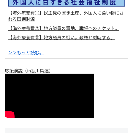
【海外療養費①】民主党の置き土産、外国人に食い物にさ
れる国保財源
【海外療養費②】地方議員の意地、戦場へのチケット。
【海外療養費③】地方議員の戦い。政権と対峙する。
＞＞もっと読む。
応援演説（in香川県連）