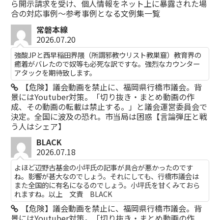
ら開示請求を受け、個人情報をネット上に暴露された場
合の対応事例～参考事例となる文例集一覧
常磐本線
2026.07.20
強酸JPと西早稲田界隈（所謂邪教ウリスト教巣窟）教育界の
癒着がバレたので奴等も必死な訳ですな。強烈なカウンター
アタックを期待致します。
【危険】議会動画を禁止に、福岡県行橋市議会。背
景にはYoutuber対策。「切り抜き・まとめ動画の作
成、その動画の転載は禁止する。」と議会運営委員会で
決定。全国に波及の恐れ。市当局は困惑【言論弾圧と戦
う人はシェア】
BLACK
2026.07.18
よほど辺野古基金の小坪氏の記事が具合が悪かったのです
ね。影響が甚大なのでしょう。それにしても、行橋市議会は
また全国的に有名になるのでしょう。小坪氏を甘くみておら
れますね。以上 文責 BLACK
【危険】議会動画を禁止に、福岡県行橋市議会。背
景にはYoutuber対策。「切り抜き・まとめ動画の作