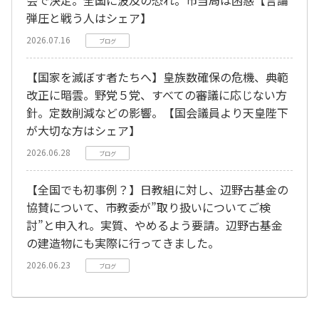
会で決定。全国に波及の恐れ。市当局は困惑【言論
弾圧と戦う人はシェア】
2026.07.16
ブログ
【国家を滅ぼす者たちへ】皇族数確保の危機、典範
改正に暗雲。野党５党、すべての審議に応じない方
針。定数削減などの影響。【国会議員より天皇陛下
が大切な方はシェア】
2026.06.28
ブログ
【全国でも初事例？】日教組に対し、辺野古基金の
協賛について、市教委が”取り扱いについてご検
討”と申入れ。実質、やめるよう要請。辺野古基金
の建造物にも実際に行ってきました。
2026.06.23
ブログ