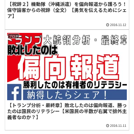
【祝辞２】機動隊（沖縄派遣）を偏向報道から護ろう！
保守論客からの祝辞（全文）【勇気を伝えるためにシェ
ア】
2016.11.12
ブログ
【トランプ分析・最終章】敗北したのは偏向報道、勝っ
たのは国民のリテラシー【米国民の半数が右翼で排外主
義者なのか？】
2016.11.11