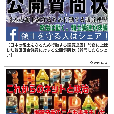
緯、および複数
慰謝料等１１０
のプラットフォ
０万円を民間人
ーマーを横断し
の匿名youtuber
た収益構造
に請求した事件
の判決文
【日本の領土を守るため行動する議員連盟】竹島に上陸
した韓国国会議員に対する公開質問状【賛同したらシェ
ア】
2016.11.17
ブログ