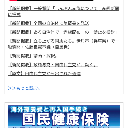
【新聞掲載】一般質問「しんぶん赤旗について」産經新聞
に掲載
【新聞掲載】全国の自治体に陳情書を発送
【新聞掲載】ある自治体で「赤旗配布」の「禁止を検討」
【新聞掲載】立ち上がる同志たち。伊丹市（兵庫県）で一
般質問・佐藤良憲市議（自民党）
【新聞掲載】請願・採択。
【新聞掲載】政権与党・自由民主党が、動く。
【原文】自由民主党から出された通達
＞＞もっと読む。