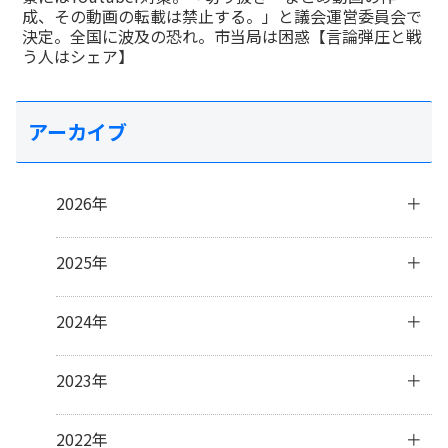
成、その動画の転載は禁止する。」と議会運営委員会で
決定。全国に波及の恐れ。市当局は困惑【言論弾圧と戦
う人はシェア】
アーカイブ
2026年
8月
(1)
2025年
7月
(2)
6月
(4)
12月
(1)
2024年
4月
(2)
11月
(4)
3月
(3)
10月
(3)
12月
(3)
2023年
2月
(5)
9月
(3)
11月
(3)
1月
(2)
8月
(2)
10月
(4)
12月
(31)
2022年