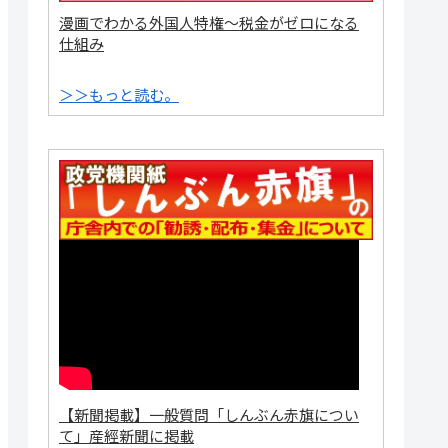
漫画でわかる外国人特権～税金がゼロになる
仕組み
＞＞もっと読む。
【新聞掲載】一般質問「しんぶん赤旗につい
て」産經新聞に掲載