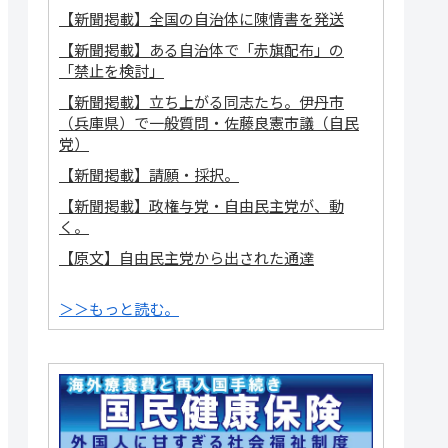
【新聞掲載】全国の自治体に陳情書を発送
【新聞掲載】ある自治体で「赤旗配布」の
「禁止を検討」
【新聞掲載】立ち上がる同志たち。伊丹市
（兵庫県）で一般質問・佐藤良憲市議（自民
党）
【新聞掲載】請願・採択。
【新聞掲載】政権与党・自由民主党が、動
く。
【原文】自由民主党から出された通達
＞＞もっと読む。