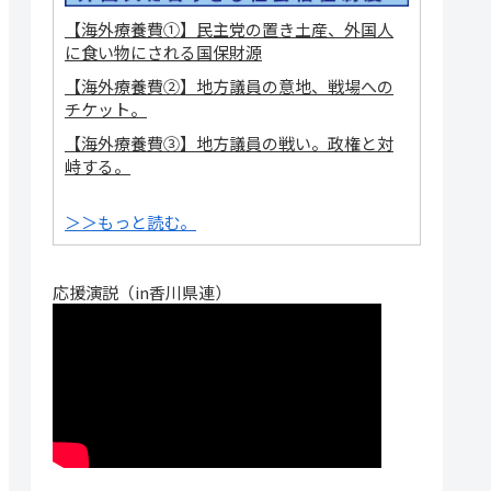
【海外療養費①】民主党の置き土産、外国人
に食い物にされる国保財源
【海外療養費②】地方議員の意地、戦場への
チケット。
【海外療養費③】地方議員の戦い。政権と対
峙する。
＞＞もっと読む。
応援演説（in香川県連）