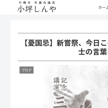
ホー
【憂国忌】新嘗祭、今日こ
士の言葉
ブログ