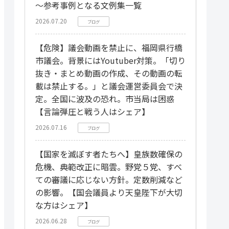
～参考事例となる文例集一覧
2026.07.20
ブログ
【危険】議会動画を禁止に、福岡県行橋
市議会。背景にはYoutuber対策。「切り
抜き・まとめ動画の作成、その動画の転
載は禁止する。」と議会運営委員会で決
定。全国に波及の恐れ。市当局は困惑
【言論弾圧と戦う人はシェア】
2026.07.16
ブログ
【国家を滅ぼす者たちへ】皇族数確保の
危機、典範改正に暗雲。野党５党、すべ
ての審議に応じない方針。定数削減など
の影響。【国会議員より天皇陛下が大切
な方はシェア】
2026.06.28
ブログ