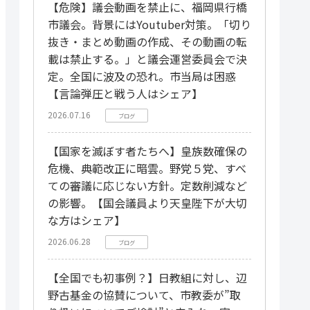
【危険】議会動画を禁止に、福岡県行橋
市議会。背景にはYoutuber対策。「切り
抜き・まとめ動画の作成、その動画の転
載は禁止する。」と議会運営委員会で決
定。全国に波及の恐れ。市当局は困惑
【言論弾圧と戦う人はシェア】
2026.07.16
ブログ
【国家を滅ぼす者たちへ】皇族数確保の
危機、典範改正に暗雲。野党５党、すべ
ての審議に応じない方針。定数削減など
の影響。【国会議員より天皇陛下が大切
な方はシェア】
2026.06.28
ブログ
【全国でも初事例？】日教組に対し、辺
野古基金の協賛について、市教委が”取