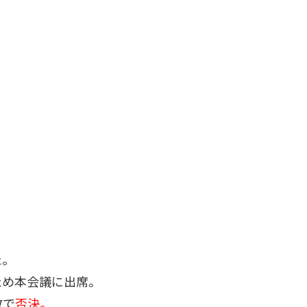
た。
ため本会議に出席。
数で
否決。