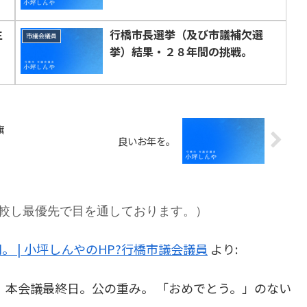
生
行橋市長選挙（及び市議補欠選
市議会議員
挙）結果・２８年間の挑戦。
旗
、
良いお年を。
較し最優先で目を通しております。）
 | 小坪しんやのHP?行橋市議会議員
より:
死。本会議最終日。公の重み。 「おめでとう。」のない