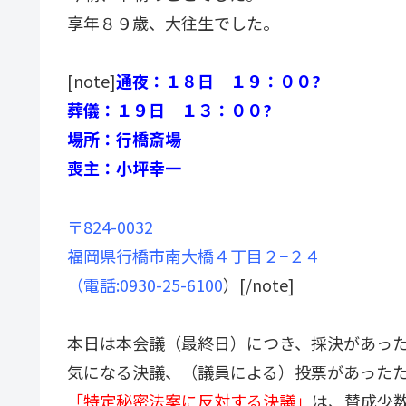
享年８９歳、大往生でした。
[note]
通夜：１８日 １９：００?
葬儀：１９日 １３：００?
場所：行橋斎場
喪主：小坪幸一
〒824-0032
福岡県行橋市南大橋４丁目２−２４
（電話:0930-25-6100
）[/note]
本日は本会議（最終日）につき、採決があっ
気になる決議、（議員による）投票があった
「特定秘密法案に反対する決議」
は、賛成少