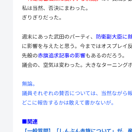
私は当然、否決にまわった。
ぎりぎりだった。
週末にあった武田のパーティ、
防衛副大臣に
に影響を与えたと思う。今まではオスプレイ
先般の
赤旗追求記事の影響
もあるのだろう。
議会の、空気は変わった。大きなターニング
無論。
議員それぞれの賛否については、当然ながら
どこに報告するかは敢えて書かないが。
■関連
【一般質問】「しんぶん赤旗について」が、