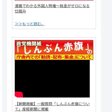
漫画でわかる外国人特権～税金がゼロになる
仕組み
＞＞もっと読む。
【新聞掲載】一般質問「しんぶん赤旗につい
て」産經新聞に掲載