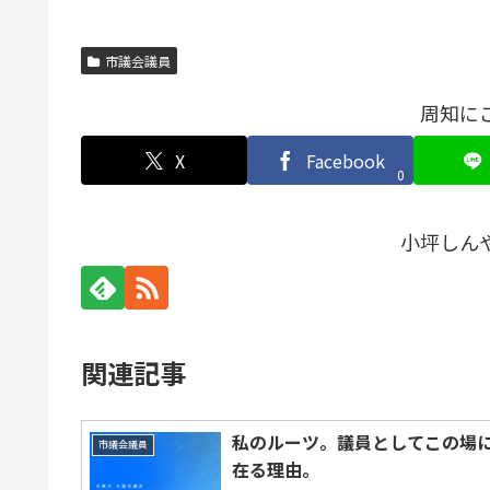
市議会議員
周知に
X
Facebook
0
小坪しん
関連記事
私のルーツ。議員としてこの場
市議会議員
在る理由。