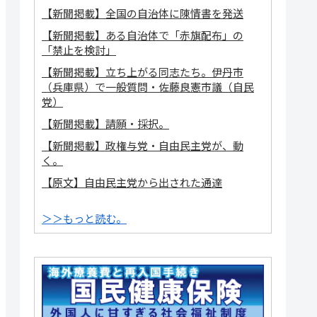
【新聞掲載】全国の自治体に陳情書を発送
【新聞掲載】ある自治体で「赤旗配布」の
「禁止を検討」
【新聞掲載】立ち上がる同志たち。伊丹市
（兵庫県）で一般質問・佐藤良憲市議（自民
党）
【新聞掲載】請願・採択。
【新聞掲載】政権与党・自由民主党が、動
く。
【原文】自由民主党から出された通達
＞＞もっと読む。