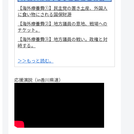
【海外療養費①】民主党の置き土産、外国人
に食い物にされる国保財源
【海外療養費②】地方議員の意地、戦場への
チケット。
【海外療養費③】地方議員の戦い。政権と対
峙する。
＞＞もっと読む。
応援演説（in香川県連）