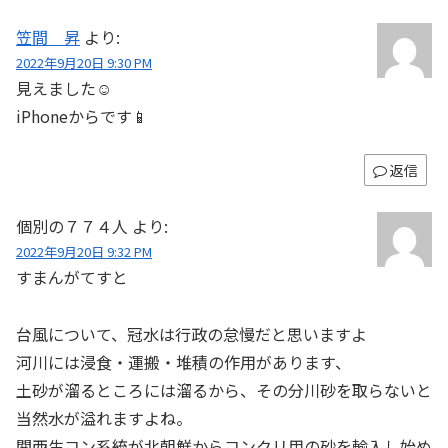
笠間 昇
より:
2022年9月20日 9:30 PM
見えました☺️
iPhoneからです📱
返信
個別の７７４人
より:
2022年9月20日 9:32 PM
すまんがてすと
台風について、冠水は行政の怠慢だと思いますよ
河川には浸食・運搬・堆積の作用があります、
土砂が溜るところには溜るから、その分川砂を取らないと
当然水が溢れますよね。
関西生コン系統が北朝鮮からコンクリ用の砂を輸入し始め