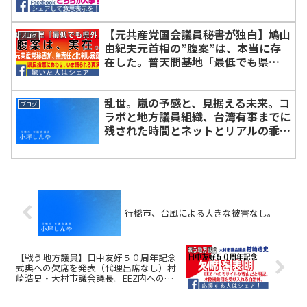
【元共産党国会議員秘書が独白】鳩山
ブログ
由紀夫元首相の”腹案”は、本当に存
在した。普天間基地「最低でも県
外」。腹案の作成者が、鳩山元総理を
批判し、暴露【本当に暴露情報】
乱世。嵐の予感と、見据える未来。コ
ブログ
ラボと地方議員組織、台湾有事までに
残された時間とネットとリアルの乖
離。
行橋市、台風による大きな被害なし。
【戦う地方議員】日中友好５０周年記念
式典への欠席を発表（代理出席なし）村
崎浩史・大村市議会議長。EEZ内へのミサ
イルを理由に。かつて回天基地を抱えた
大村湾より、自衛隊に捧げる覚悟