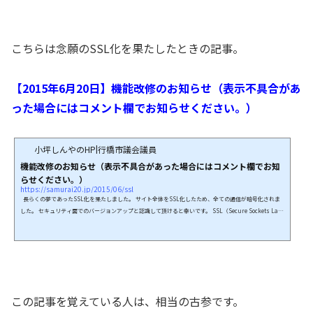
こちらは念願のSSL化を果たしたときの記事。
【2015年6月20日】機能改修のお知らせ（表示不具合があ
った場合にはコメント欄でお知らせください。）
小坪しんやのHP|行橋市議会議員
機能改修のお知らせ（表示不具合があった場合にはコメント欄でお知
らせください。）
https://samurai20.jp/2015/06/ssl
長らくの夢であったSSL化を果たしました。 サイト全体をSSL化したため、全ての通信が暗号化されま
した。 セキュリティ面でのバージョンアップと認識して頂けると幸いです。 SSL（Secure Sockets Laye
r）とは、インターネット上で通信を暗号化する技術です。 SSLを利用してパソコンとサーバ間の通信デ
ータを暗号化することで、第三者によるデータの盗聴や改ざんなどを防ぐことができます。日本ジオトラ
スト・SSLの解説と選び方まとめ※ シンプルに言えば、コメントの送信等も全て暗号化されました、と
いうことです。&n...
この記事を覚えている人は、相当の古参です。