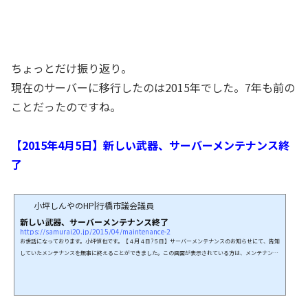
ちょっとだけ振り返り。
現在のサーバーに移行したのは2015年でした。7年も前の
ことだったのですね。
【2015年4月5日】新しい武器、サーバーメンテナンス終
了
小坪しんやのHP|行橋市議会議員
新しい武器、サーバーメンテナンス終了
https://samurai20.jp/2015/04/maintenance-2
お世話になっております。小坪慎也です。【４月４日?５日】サーバーメンテナンスのお知らせにて、告知
していたメンテナンスを無事に終えることができました。この画面が表示されている方は、メンテナンス
を終えています。 先月は、訪問者数で４０万人という多くのアクセスを頂いております。PVやアクセス数
ではありません、ユニークユーザーで、であります。４０万突破は今までの最高記録でありました。嬉し
い悲鳴とも言えるのですが、深刻な悩みでもありました。流石にサーバー側が悲鳴を上げており、少しで
も画像を使うとダウン...