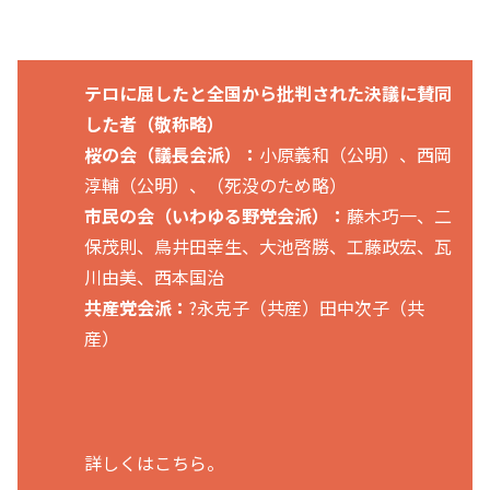
ている。特に聴いて頂きたい「音」があり、ミサイル攻撃及び、特殊部隊が現れた
際のJアラートの音源が公開されているため、周...
テロに屈したと全国から批判された決議に賛同
した者（敬称略）
桜の会（議長会派）：
小原義和（公明）、西岡
淳輔（公明）、（死没のため略）
市民の会（いわゆる野党会派）：
藤木巧一、二
保茂則、鳥井田幸生、大池啓勝、工藤政宏、瓦
川由美、西本国治
共産党会派：
?永克子（共産）田中次子（共
産）
詳しくはこちら。