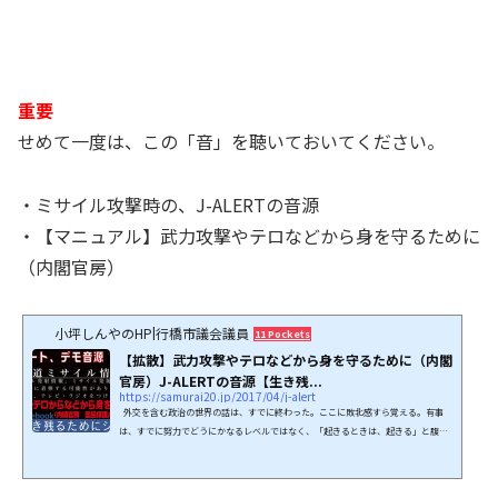
重要
せめて一度は、この「音」を聴いておいてください。
・ミサイル攻撃時の、J-ALERTの音源
・【マニュアル】武力攻撃やテロなどから身を守るために
（内閣官房）
小坪しんやのHP|行橋市議会議員
11 Pockets
【拡散】武力攻撃やテロなどから身を守るために（内閣
官房）J-ALERTの音源【生き残...
https://samurai20.jp/2017/04/j-alert
外交を含む政治の世界の話は、すでに終わった。ここに敗北感すら覚える。有事
は、すでに努力でどうにかなるレベルではなく、「起きるときは、起きる」と腹を
括るべき状況となった。内閣官房（国民保護ポータルサイト）より「武力攻撃やテ
ロなどから身を守るために」という資料が公開されている。併せて我が国には、国
民保護法が制定されており、それに基づく対処方法（行政などの連携）が指定され