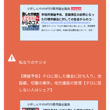
小坪しんやのHP|行橋市議会議員
1 Pocket
市役所爆破予告、言論弾圧の前例となっ
た行橋市議会に対しての各会からのコメ
https://samurai20.jp/2016/09/terrorism-y
ント...
冒頭のタイトル「もはや議会の名に値しない」は、某現職市
長のコメントより抜粋。全国の政治関係者において、本件は
持ちきりとなっている。行橋市役所に爆破予告があった。無
差別テロをほのめかして市議を辞職せよと迫る内容。明確な
言論弾圧行為である。しかしこの問題に対する市議会の動き
は「テロに屈した行橋市議会」とでも言うべき不可解なもの
であった。これに対し次々と批判の声があがった。著名なブ
ログを始め、数多くのまとめサイトでも取り上げられたので
ある。問題視したのはネットのみではない。全国の議員ら...
私なりのケジメ
【爆破予告】テロに屈した議会に討ち入り。忠
臣蔵、切腹の美学。地方議員の覚悟【テロに屈
しない人はシェア】
小坪しんやのHP|行橋市議会議員