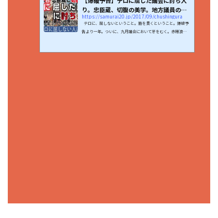
【爆破予告】テロに屈した議会に討ち入
り。忠臣蔵、切腹の美学。地方議員の覚
https://samurai20.jp/2017/09/chushingura
悟【...
テロに、屈しないということ。筋を貫くということ。爆破予
告より一年。ついに、九月議会において牙をむく。赤穂浪士
は、無事に討ち入りを果たし、名誉を守る。だが、切腹し、
責任をとるまでが忠臣蔵の物語。自ら決すと書いて、自決。
何かを変えるためには、何かを捨てる覚悟を持たねばならな
い。それが滅びの道であろうとも、誇りを失ってまで生きた
くはないのだ。「あのような決議を放置されたまま」で、い
つまでも与党として足並みを揃えるのは無理だ。私は、与党
会派の議員として、市長提案の議案に否決。これは自民党...