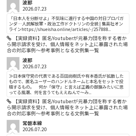
波那
2026.07.23
「日本人を分断せよ」不気味に進行する中国の対日プロパガ
ンダ…人民解放軍・政治工作ドクトリンの全貌 | 集英社オン
ラインhttps://shueisha.online/articles/-/257888...
【実録資料】匿名Youtuberが元暴力団を称する者か
ら開示請求を受け、個人情報をネット上に暴露された場
合の対応事例～参考事例となる文例集一覧
波那
2026.07.23
≫日本保守党の代表である百田尚樹氏や有本香氏が拡散した
もので、匿名ユーザーのハンドルネームと本名をセットで投
稿するもの。 何か「保守」と言えば正義の御旗みたいに思
ってる風潮、何を言うてもええねんで〜み...
【実録資料】匿名Youtuberが元暴力団を称する者か
ら開示請求を受け、個人情報をネット上に暴露された場
合の対応事例～参考事例となる文例集一覧
常磐本線
2026.07.20