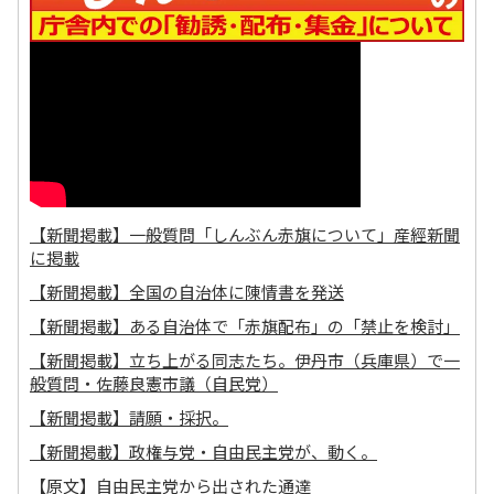
【新聞掲載】一般質問「しんぶん赤旗について」産經新聞
に掲載
【新聞掲載】全国の自治体に陳情書を発送
【新聞掲載】ある自治体で「赤旗配布」の「禁止を検討」
【新聞掲載】立ち上がる同志たち。伊丹市（兵庫県）で一
般質問・佐藤良憲市議（自民党）
【新聞掲載】請願・採択。
【新聞掲載】政権与党・自由民主党が、動く。
【原文】自由民主党から出された通達