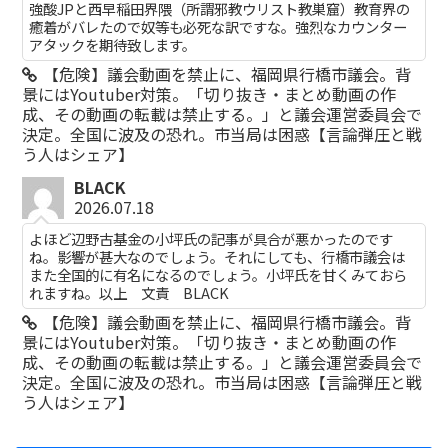
強酸JPと西早稲田界隈（所謂邪教ウリスト教巣窟）教育界の
癒着がバレたので奴等も必死な訳ですな。強烈なカウンター
アタックを期待致します。
【危険】議会動画を禁止に、福岡県行橋市議会。背
景にはYoutuber対策。「切り抜き・まとめ動画の作
成、その動画の転載は禁止する。」と議会運営委員会で
決定。全国に波及の恐れ。市当局は困惑【言論弾圧と戦
う人はシェア】
BLACK
2026.07.18
よほど辺野古基金の小坪氏の記事が具合が悪かったのです
ね。影響が甚大なのでしょう。それにしても、行橋市議会は
また全国的に有名になるのでしょう。小坪氏を甘くみておら
れますね。以上 文責 BLACK
【危険】議会動画を禁止に、福岡県行橋市議会。背
景にはYoutuber対策。「切り抜き・まとめ動画の作
成、その動画の転載は禁止する。」と議会運営委員会で
決定。全国に波及の恐れ。市当局は困惑【言論弾圧と戦
う人はシェア】