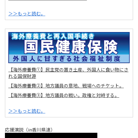
＞＞もっと読む。
【海外療養費①】民主党の置き土産、外国人に食い物にさ
れる国保財源
【海外療養費②】地方議員の意地、戦場へのチケット。
【海外療養費③】地方議員の戦い。政権と対峙する。
＞＞もっと読む。
応援演説（in香川県連）