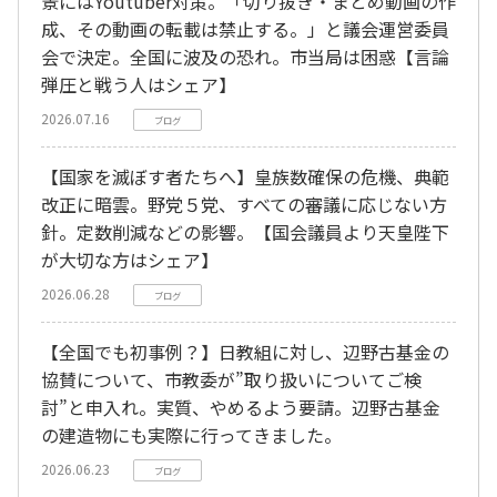
景にはYoutuber対策。「切り抜き・まとめ動画の作
成、その動画の転載は禁止する。」と議会運営委員
会で決定。全国に波及の恐れ。市当局は困惑【言論
弾圧と戦う人はシェア】
2026.07.16
ブログ
【国家を滅ぼす者たちへ】皇族数確保の危機、典範
改正に暗雲。野党５党、すべての審議に応じない方
針。定数削減などの影響。【国会議員より天皇陛下
が大切な方はシェア】
2026.06.28
ブログ
【全国でも初事例？】日教組に対し、辺野古基金の
協賛について、市教委が”取り扱いについてご検
討”と申入れ。実質、やめるよう要請。辺野古基金
の建造物にも実際に行ってきました。
2026.06.23
ブログ