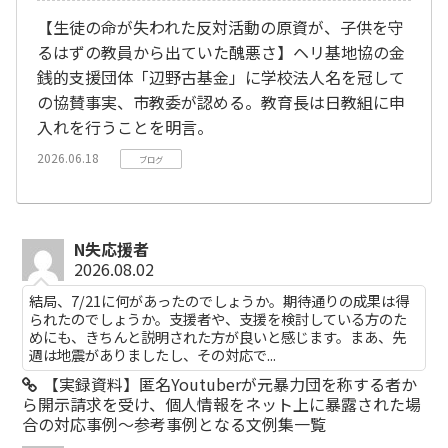
【生徒の命が失われた反対活動の原資が、子供を守
るはずの教員から出ていた醜悪さ】ヘリ基地協の金
銭的支援団体「辺野古基金」に学校法人名を冠して
の協賛事実、市教委が認める。教育長は日教組に申
入れを行うことを明言。
2026.06.18
ブログ
N失応援者
2026.08.02
結局、7/21に何があったのでしょうか。期待通りの成果は得
られたのでしょうか。支援者や、支援を検討している方のた
めにも、きちんと説明された方が良いと感じます。まあ、先
週は地震がありましたし、その対応で...
【実録資料】匿名Youtuberが元暴力団を称する者か
ら開示請求を受け、個人情報をネット上に暴露された場
合の対応事例～参考事例となる文例集一覧