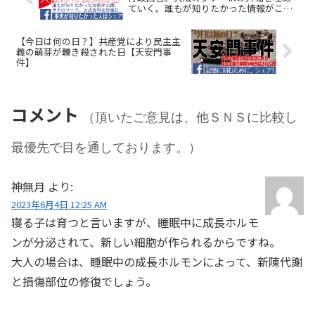
ていく。誰もが知りたかった情報がここ
に。
【今日は何の日？】共産党により民主主
義の萌芽が轢き殺された日【天安門事
件】
コメント
（頂いたご意見は、他ＳＮＳに比較し
最優先で目を通しております。）
神無月
より:
2023年6月4日 12:25 AM
寝る子は育つと言いますが、睡眠中に成長ホルモ
ンが分泌されて、新しい細胞が作られるからですね。
大人の場合は、睡眠中の成長ホルモンによって、新陳代謝
と損傷部位の修復でしょう。