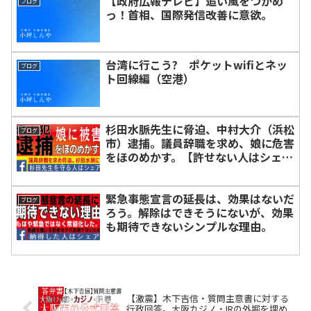
【政府広報テレビ】追い風をつかめ
ブログ
っ！首相、国際発信改善に意欲。
台湾に行こう? ポケットwifiとネッ
ブログ
ト回線編（空港）
杉田水脈先生に脅迫、中村大介（浜松
ブログ
市）逮捕。議員辞職を求め、娘に危害
をほのめかす。【許せない人はシェ
ア】
緊急事態宣言の延長は、効果はないだ
ブログ
ろう。解除はできそうにないが、効果
も期待できないシンプルな理由。
【激震】木下吉信・質問主意書に対する
行政回答。大阪カジノ・IRの外堀を埋め