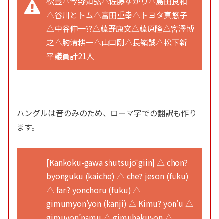
松豊△今野知弘△佐藤ゆかり△島田良和
△谷川とトム△富田重幸△トヨタ真悠子
△中谷伸一??△藤野康文△藤原隆△宮澤博
之△胸清耕一△山口剛△長嶺誠△松下新
平議員計21人
ハングルは音のみのため、ローマ字での翻訳も作り
ます。
[Kankoku-gawa shutsujō giin] △ chon?
byonguku (kaichō) △ che? jeson (fuku)
△ fan? yonchoru (fuku) △
gimumyon’yon (kanji) △ Kimu? yon’u △
gimuyon’namu △ gimuhakuyon △