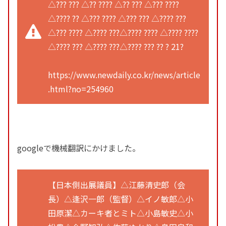
△??? ??? △?? ???? △?? ??? △??? ????
△???? ?? △??? ???? △??? ??? △???? ???
△??? ???? △???? ???△???? ???? △???? ????
△???? ??? △???? ???△???? ??? ?? ? 21?
https://www.newdaily.co.kr/news/article
.html?no=254960
googleで機械翻訳にかけました。
【日本側出展議員】△江藤清史郎（会
長）△逢沢一郎（監督）△イノ敏郎△小
田原潔△カーキ者とミト△小島敏史△小