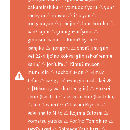
bakuminshiku △ yomudon’yoru △ yun?
sanhyon △ iohyon △ i? jeyon △
jongapuyun △ johejin △ honchoruho △
kan? kijon △ gimugu~an’youn △
gimusun’namu △ Kimu? hyon △
isanjiku △ ijongoru △ chon? jinu giin
kei 22-ri ijō no kokkai giin sakkā renmei
kaiin/ △ jon’uifa △ Kimu? muson △
mun? jein △ sochon’u~on △ Kimu?
tefan △ na? gyon’u~on giin nado kei 28-
ri [Nihon-gawa shutten giin] △ Etō sei
shirō (kaichō) △ aizawa ichirō (kantoku)
△ Ino Toshirō △ Odawara Kiyoshi △
kāki-sha to Mito △ Kojima Satoshi △
komatsu yutaka △ Kon’no Tomohiro △
satō yukari △ Shimada Yoshikazu △