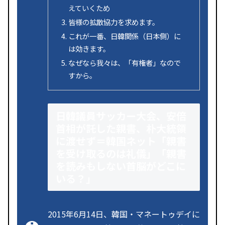
えていくため
皆様の拡散協力を求めます。
これが一番、日韓関係（日本側）に
は効きます。
なぜなら我々は、「有権者」なので
すから。
日韓議員サッカー大会、安倍
首相が託した親書、朴大統領
に渡せず＝韓国ネット「親書
を受け取るのは礼儀」「親書
を読みもしない首脳がどこに
いる？」
2015年6月14日、韓国・マネートゥデイに