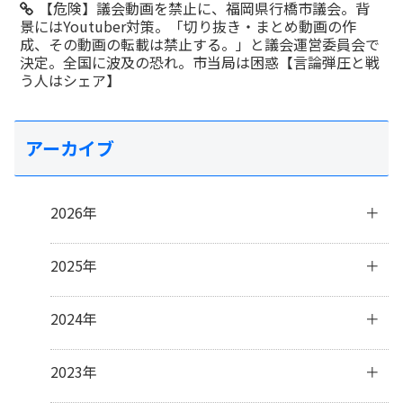
【危険】議会動画を禁止に、福岡県行橋市議会。背
景にはYoutuber対策。「切り抜き・まとめ動画の作
成、その動画の転載は禁止する。」と議会運営委員会で
決定。全国に波及の恐れ。市当局は困惑【言論弾圧と戦
う人はシェア】
アーカイブ
2026年
8月
(1)
2025年
7月
(2)
6月
(4)
12月
(1)
2024年
4月
(2)
11月
(4)
3月
(3)
10月
(3)
12月
(3)
2023年
2月
(5)
9月
(3)
11月
(3)