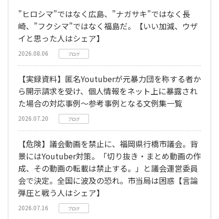
”ヒロシマ”ではなく広島、”ナガサキ”ではなく長
崎、”フクシマ”ではなく福島だ。【いい加減、ウザ
イと思った人はシェア】
2026.08.06
ブログ
【実録資料】匿名Youtuberが元暴力団を称する者か
ら開示請求を受け、個人情報をネット上に暴露され
た場合の対応事例～参考事例となる文例集一覧
2026.07.20
ブログ
【危険】議会動画を禁止に、福岡県行橋市議会。背
景にはYoutuber対策。「切り抜き・まとめ動画の作
成、その動画の転載は禁止する。」と議会運営委員
会で決定。全国に波及の恐れ。市当局は困惑【言論
弾圧と戦う人はシェア】
2026.07.16
ブログ