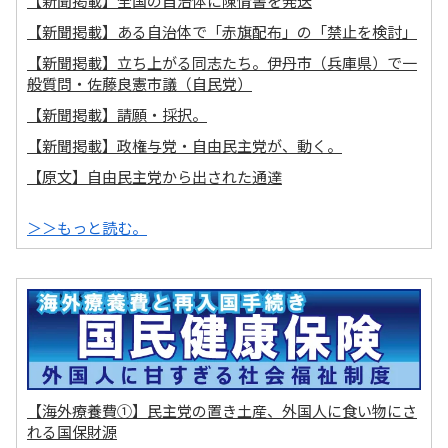
【新聞掲載】全国の自治体に陳情書を発送
【新聞掲載】ある自治体で「赤旗配布」の「禁止を検討」
【新聞掲載】立ち上がる同志たち。伊丹市（兵庫県）で一
般質問・佐藤良憲市議（自民党）
【新聞掲載】請願・採択。
【新聞掲載】政権与党・自由民主党が、動く。
【原文】自由民主党から出された通達
＞＞もっと読む。
【海外療養費①】民主党の置き土産、外国人に食い物にさ
れる国保財源