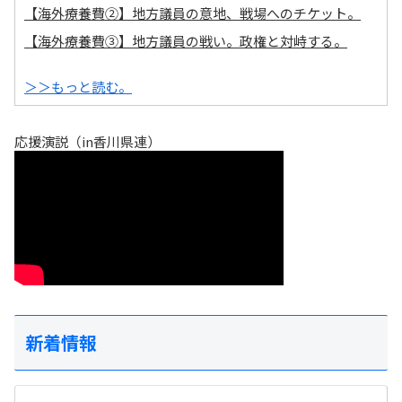
【海外療養費②】地方議員の意地、戦場へのチケット。
【海外療養費③】地方議員の戦い。政権と対峙する。
＞＞もっと読む。
応援演説（in香川県連）
新着情報