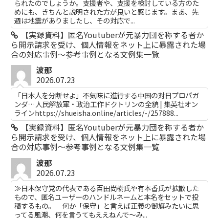
られたのでしょうか。支援者や、支援を検討している方のた
めにも、きちんと説明された方が良いと感じます。まあ、先
週は地震がありましたし、その対応で...
【実録資料】匿名Youtuberが元暴力団を称する者か
ら開示請求を受け、個人情報をネット上に暴露された場
合の対応事例～参考事例となる文例集一覧
波那
2026.07.23
「日本人を分断せよ」不気味に進行する中国の対日プロパガ
ンダ…人民解放軍・政治工作ドクトリンの全貌 | 集英社オン
ラインhttps://shueisha.online/articles/-/257888...
【実録資料】匿名Youtuberが元暴力団を称する者か
ら開示請求を受け、個人情報をネット上に暴露された場
合の対応事例～参考事例となる文例集一覧
波那
2026.07.23
≫日本保守党の代表である百田尚樹氏や有本香氏が拡散した
もので、匿名ユーザーのハンドルネームと本名をセットで投
稿するもの。 何か「保守」と言えば正義の御旗みたいに思
ってる風潮、何を言うてもええねんで〜み...