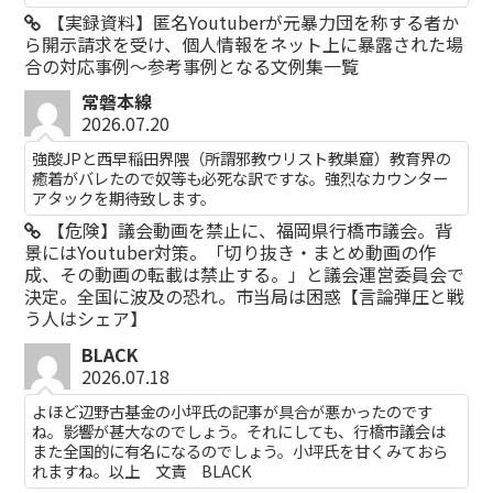
【実録資料】匿名Youtuberが元暴力団を称する者か
ら開示請求を受け、個人情報をネット上に暴露された場
合の対応事例～参考事例となる文例集一覧
常磐本線
2026.07.20
強酸JPと西早稲田界隈（所謂邪教ウリスト教巣窟）教育界の
癒着がバレたので奴等も必死な訳ですな。強烈なカウンター
アタックを期待致します。
【危険】議会動画を禁止に、福岡県行橋市議会。背
景にはYoutuber対策。「切り抜き・まとめ動画の作
成、その動画の転載は禁止する。」と議会運営委員会で
決定。全国に波及の恐れ。市当局は困惑【言論弾圧と戦
う人はシェア】
BLACK
2026.07.18
よほど辺野古基金の小坪氏の記事が具合が悪かったのです
ね。影響が甚大なのでしょう。それにしても、行橋市議会は
また全国的に有名になるのでしょう。小坪氏を甘くみておら
れますね。以上 文責 BLACK